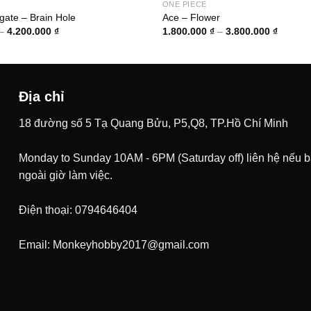
ONE PIECE
ate – Brain Hole
Ace – Flower
Khoảng
Khoảng
–
4.200.000
₫
1.800.000
₫
–
3.800.000
₫
giá:
giá:
từ
từ
1.800.000 ₫
1.800.0
đến
đến
4.200.000 ₫
3.800.0
Địa chỉ
18 đường số 5 Tạ Quang Bửu, P5,Q8, TP.Hồ Chí Minh
Monday to Sunday 10AM - 6PM (Saturday off) liên hệ nếu 
ngoài giờ làm việc.
Điện thoại: 0794646404
Email: Monkeyhobby2017@gmail.com