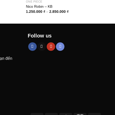
ONE PIECE
Nico Robin – KB
Khoảng
1.250.000
₫
–
2.850.000
₫
giá:
từ
00 ₫
1.250.000 ₫
đến
00 ₫
2.850.000 ₫
Follow us
bạn đến