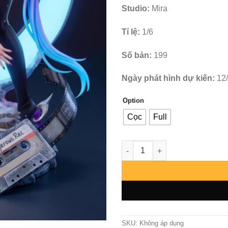
Studio:
Mira
Tỉ lệ:
1/6
Số bản:
199
Ngày phát hình dự kiến:
12
Option
Cọc
Full
Zenless Zone Zero - Promeia -
SKU:
Không áp dụng