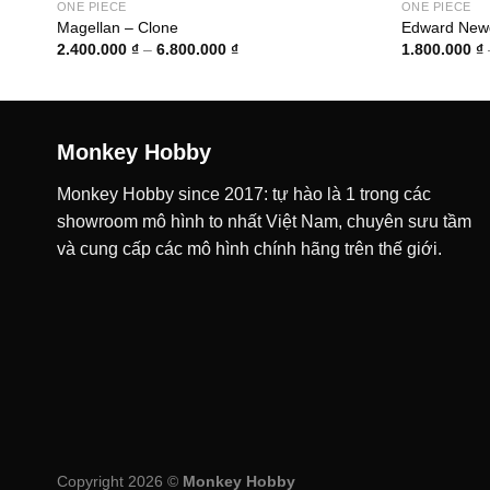
ONE PIECE
ONE PIECE
Magellan – Clone
Edward Newg
Khoảng
2.400.000
₫
–
6.800.000
₫
1.800.000
₫
giá:
từ
₫
2.400.000 ₫
đến
₫
6.800.000 ₫
Monkey Hobby
Monkey Hobby since 2017: tự hào là 1 trong các
showroom mô hình to nhất Việt Nam, chuyên sưu tầm
và cung cấp các mô hình chính hãng trên thế giới.
Copyright 2026 ©
Monkey Hobby