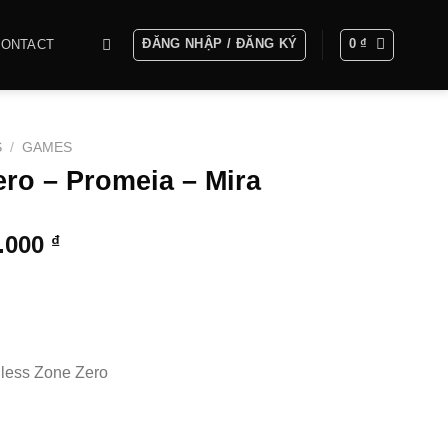
ĐĂNG NHẬP / ĐĂNG KÝ
0
₫
CONTACT
S
/
GAMES
ro – Promeia – Mira
Khoảng
0.000
₫
giá:
từ
1.600.000 ₫
đến
5.200.000 ₫
less Zone Zero