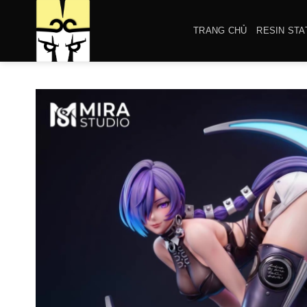
Bỏ
qua
TRANG CHỦ
RESIN STA
nội
dung