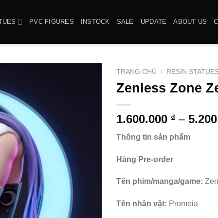
TUES
PVC FIGURES
INSTOCK
SALE
UPDATE
ABOUT US
TRANG CHỦ
/
RESIN STATUE
Zenless Zone Ze
1.600.000
–
5.20
₫
Thông tin sản phẩm
Hàng Pre-order
Tên phim/manga/game:
Zen
Tên nhân vật:
Promeia