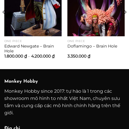
ảng
0.000 ₫
0.000 ₫
ONE PIECE
ONE PIECE
Edward Newgate – Brain
Doflamingo – Brain Hole
Hole
Khoảng
1.800.000
₫
–
4.200.000
₫
3.350.000
₫
giá:
từ
1.800.000 ₫
đến
4.200.000 ₫
Monkey Hobby
Monkey Hobby since 2017: tự hào là 1 trong các
showroom mô hình to nhất Việt Nam, chuyên sưu
tầm và cung cấp các mô hình chính hãng trên thế
giới.
Địa chỉ