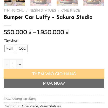
TRANG CHỦ
/
RESIN STATUES
/
ONE PIECE
Bumper Car Luffy – Sakura Studio
Khoảng
550.000
–
1.950.000
₫
₫
giá:
Tùy chọn
từ
550.000 ₫
Full
Cọc
đến
1.950.000 ₫
Bumper Car Luffy – Sakura Studio số lượng
THÊM VÀO GIỎ HÀNG
MUA NGAY
SKU:
Không áp dụng
Danh mục:
One Piece
,
Resin Statues