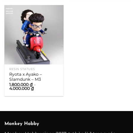
2.800.000 ₫
3.800.000 ₫
đến
đến
9.800.000 ₫
12.000.000 ₫
RESIN STATUES
Ryota x Ayako –
Slamdunk – M3
1.800.000
₫
–
Khoảng
4.000.000
₫
giá:
từ
1.800.000 ₫
đến
4.000.000 ₫
Monkey Hobby