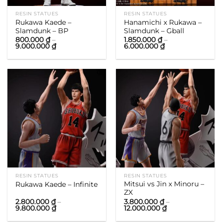
RESIN STATUES
RESIN STATUES
Rukawa Kaede –
Hanamichi x Rukawa –
Slamdunk – BP
Slamdunk – Gball
800.000
₫
–
1.850.000
₫
–
Khoảng
Khoảng
9.000.000
₫
6.000.000
₫
giá:
giá:
từ
từ
800.000 ₫
1.850.000 ₫
đến
đến
9.000.000 ₫
6.000.000 ₫
RESIN STATUES
RESIN STATUES
Mitsui vs Jin x Minoru –
Rukawa Kaede – Infinite
ZX
2.800.000
₫
–
3.800.000
₫
–
Khoảng
Khoảng
9.800.000
₫
12.000.000
₫
giá:
giá:
từ
từ