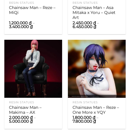
RESIN STATUES
RESIN STATUES
Chainsaw Man – Reze –
Chainsaw Man – Asa
MiQi
Mitaka x Yoru – Quiet
Art
1.200.000
₫
–
2.450.000
₫
–
Khoảng
Khoảng
3.400.000
₫
6.450.000
₫
giá:
giá:
từ
từ
1.200.000 ₫
2.450.000 ₫
đến
đến
3.400.000 ₫
6.450.000 ₫
RESIN STATUES
RESIN STATUES
Chainsaw Man –
Chainsaw Man – Reze –
Makima – AX
One More x YQY
2.000.000
₫
–
1.800.000
₫
–
Khoảng
Khoảng
5.000.000
₫
7.800.000
₫
giá:
giá:
từ
từ