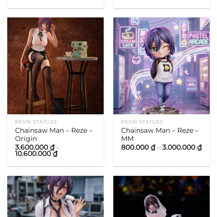
giá:
giá:
từ
từ
500.000 ₫
1.250.000 ₫
đến
đến
10.300.000 ₫
3.850.000 ₫
RESIN STATUES
RESIN STATUES
Chainsaw Man – Reze –
Chainsaw Man – Reze –
Origin
MM
Kho
3.600.000
₫
–
800.000
₫
–
3.000.000
₫
Khoảng
giá:
10.600.000
₫
giá:
từ
từ
800.
3.600.000 ₫
đến
đến
3.00
10.600.000 ₫