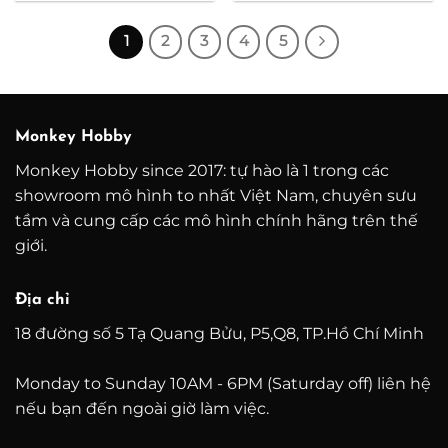
2.400.000 ₫
2.000.000 ₫
đến
đến
6.400.000 ₫
6.000.000 ₫
1
2
3
4
5
Monkey Hobby
Monkey Hobby since 2017: tự hào là 1 trong các
showroom mô hình to nhất Việt Nam, chuyên sưu
tầm và cung cấp các mô hình chính hãng trên thế
giới.
Địa chỉ
18 đường số 5 Tạ Quang Bửu, P5,Q8, TP.Hồ Chí Minh
Monday to Sunday 10AM - 6PM (Saturday off) liên hệ
nếu bạn đến ngoài giờ làm việc.