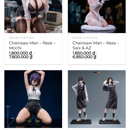
RESIN STATUES
RESIN STATUES
Chainsaw Man – Reze –
Chainsaw Man – Reze –
Mochi
Saix & AZ
1.800.000
₫
–
1.850.000
₫
–
Khoảng
Khoảng
7.800.000
₫
6.850.000
₫
giá:
giá:
từ
từ
1.800.000 ₫
1.850.000 ₫
đến
đến
7.800.000 ₫
6.850.000 ₫