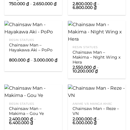
Khoảng
750.000
₫
–
2.650.000
₫
2.800.000
₫
–
giá:
Khoảng
6.800.000
₫
từ
giá:
750.000 ₫
từ
đến
2.800.000 ₫
2.650.000 ₫
đến
6.800.000 ₫
RESIN STATUES
Chainsaw Man –
RESIN STATUES
Hayakawa Aki – PoPo
Chainsaw Man –
Makima – NIght Wing x
Khoảng
800.000
₫
–
3.000.000
₫
Hera
giá:
từ
2.550.000
₫
–
Khoảng
800.000 ₫
10.200.000
₫
giá:
đến
từ
3.000.000 ₫
2.550.000 ₫
đến
10.200.000 ₫
RESIN STATUES
ANIME VÀ MANGA KHÁC
Chainsaw Man –
Chainsaw Man – Reze –
Makima – Gou Ye
VN
2.400.000
₫
–
2.000.000
₫
–
Khoảng
Khoảng
6.400.000
₫
6.000.000
₫
giá:
giá:
từ
từ