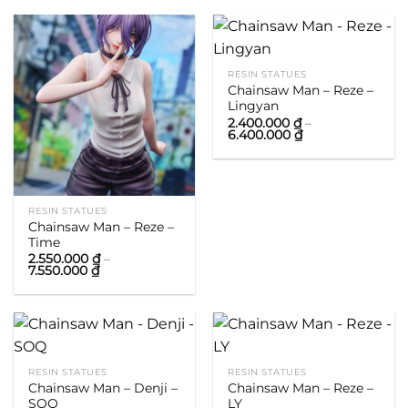
2.000.000 ₫
1.800.000 ₫
đến
đến
5.000.000 ₫
7.800.000 ₫
RESIN STATUES
Chainsaw Man – Reze –
Lingyan
2.400.000
₫
–
Khoảng
6.400.000
₫
giá:
từ
2.400.000 ₫
đến
6.400.000 ₫
RESIN STATUES
Chainsaw Man – Reze –
Time
2.550.000
₫
–
Khoảng
7.550.000
₫
giá:
từ
2.550.000 ₫
đến
7.550.000 ₫
RESIN STATUES
RESIN STATUES
Chainsaw Man – Denji –
Chainsaw Man – Reze –
SOQ
LY