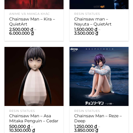
ANIME VÀ MANGA KHÁC
RESIN STATUES
Chainsaw Man – Kira –
Chainsaw man –
QuietArt
Nayuta – QuietArt
2.500.000
₫
–
1.500.000
₫
–
Khoảng
Khoảng
6.000.000
₫
3.500.000
₫
giá:
giá:
từ
từ
2.500.000 ₫
1.500.000 ₫
đến
đến
6.000.000 ₫
3.500.000 ₫
RESIN STATUES
RESIN STATUES
Chainsaw Man – Asa
Chainsaw Man – Reze –
Mitaka Penguin – Cedar
Deep
500.000
₫
–
1.250.000
₫
–
Khoảng
Khoảng
10.300.000
₫
3.850.000
₫