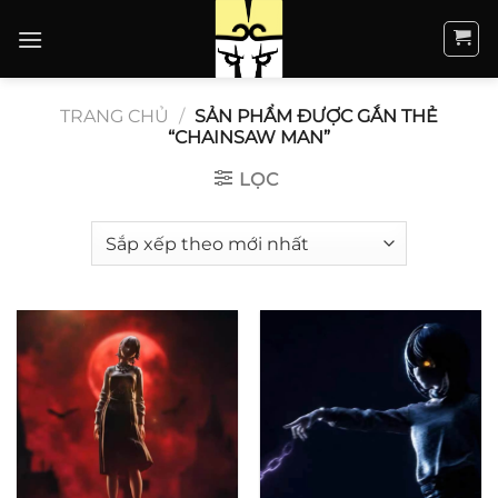
Bỏ
qua
nội
dung
TRANG CHỦ
/
SẢN PHẨM ĐƯỢC GẮN THẺ
“CHAINSAW MAN”
LỌC