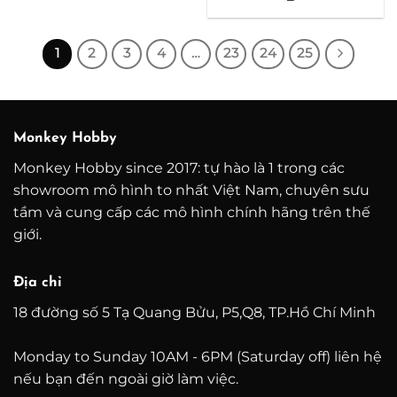
giá:
1.200.000 ₫
từ
đến
2.500.000 ₫
12.500.000 ₫
đến
6.000.000 ₫
1
2
3
4
…
23
24
25
Monkey Hobby
Monkey Hobby since 2017: tự hào là 1 trong các
showroom mô hình to nhất Việt Nam, chuyên sưu
tầm và cung cấp các mô hình chính hãng trên thế
giới.
Địa chỉ
18 đường số 5 Tạ Quang Bửu, P5,Q8, TP.Hồ Chí Minh
Monday to Sunday 10AM - 6PM (Saturday off) liên hệ
nếu bạn đến ngoài giờ làm việc.