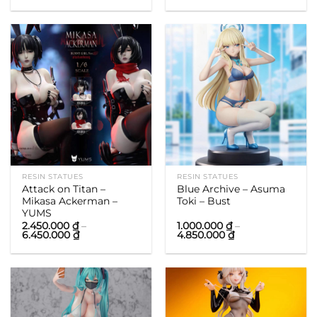
giá:
giá:
từ
từ
2.450.000 ₫
3.000.000 ₫
đến
đến
6.850.000 ₫
8.800.000 ₫
RESIN STATUES
RESIN STATUES
Attack on Titan –
Blue Archive – Asuma
Mikasa Ackerman –
Toki – Bust
YUMS
2.450.000
₫
–
1.000.000
₫
–
Khoảng
Khoảng
6.450.000
₫
4.850.000
₫
giá:
giá:
từ
từ
2.450.000 ₫
1.000.000 ₫
đến
đến
6.450.000 ₫
4.850.000 ₫