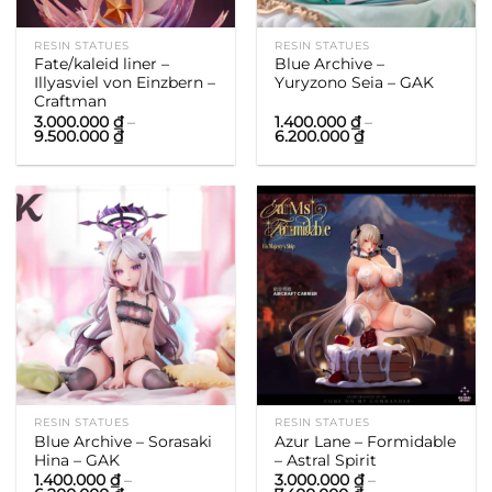
RESIN STATUES
RESIN STATUES
Fate/kaleid liner –
Blue Archive –
Illyasviel von Einzbern –
Yuryzono Seia – GAK
Craftman
3.000.000
₫
–
1.400.000
₫
–
Khoảng
Khoảng
9.500.000
₫
6.200.000
₫
giá:
giá:
từ
từ
3.000.000 ₫
1.400.000 ₫
đến
đến
9.500.000 ₫
6.200.000 ₫
RESIN STATUES
RESIN STATUES
Blue Archive – Sorasaki
Azur Lane – Formidable
Hina – GAK
– Astral Spirit
1.400.000
₫
–
3.000.000
₫
–