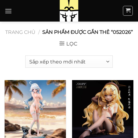
Bỏ
qua
nội
dung
TRANG CHỦ
/
SẢN PHẨM ĐƯỢC GẮN THẺ “052026”
LỌC