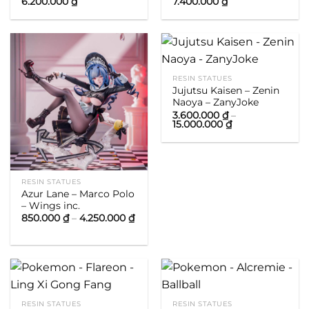
Khoảng
Khoảng
6.200.000
₫
7.400.000
₫
giá:
giá:
từ
từ
1.400.000 ₫
3.000.000 ₫
đến
đến
6.200.000 ₫
7.400.000 ₫
RESIN STATUES
Jujutsu Kaisen – Zenin
Naoya – ZanyJoke
3.600.000
₫
–
Khoảng
15.000.000
₫
giá:
từ
3.600.000 ₫
đến
15.000.000 ₫
RESIN STATUES
Azur Lane – Marco Polo
– Wings inc.
Khoảng
850.000
₫
–
4.250.000
₫
giá:
từ
850.000 ₫
đến
4.250.000 ₫
RESIN STATUES
RESIN STATUES