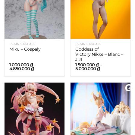
RESIN STATUES
RESIN STATUES
Goddess of
Miku – Cospaly
Victory:Nikke – Blanc –
JIJI
1.000.000
₫
–
1.500.000
₫
–
Khoảng
Khoảng
4.850.000
₫
5.000.000
₫
giá:
giá:
từ
từ
1.000.000 ₫
1.500.000 ₫
đến
đến
4.850.000 ₫
5.000.000 ₫