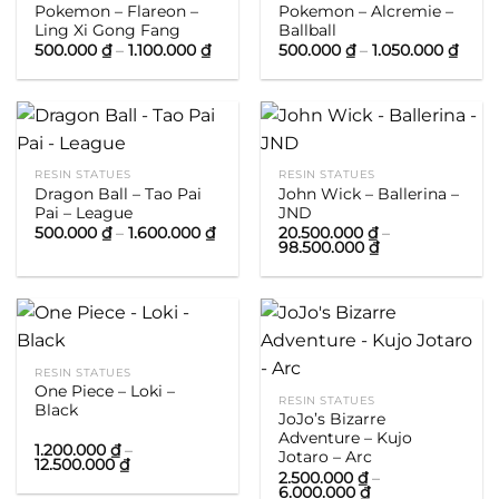
Pokemon – Flareon –
Pokemon – Alcremie –
Ling Xi Gong Fang
Ballball
Khoảng
Khoả
500.000
₫
–
1.100.000
₫
500.000
₫
–
1.050.000
₫
giá:
giá:
từ
từ
500.000 ₫
500.
đến
đến
1.100.000 ₫
1.050
RESIN STATUES
RESIN STATUES
Dragon Ball – Tao Pai
John Wick – Ballerina –
Pai – League
JND
Khoảng
500.000
₫
–
1.600.000
₫
20.500.000
₫
–
giá:
Khoảng
98.500.000
₫
từ
giá:
500.000 ₫
từ
đến
20.500.000 ₫
1.600.000 ₫
đến
98.500.000 ₫
RESIN STATUES
One Piece – Loki –
RESIN STATUES
Black
JoJo’s Bizarre
Adventure – Kujo
1.200.000
₫
–
Jotaro – Arc
Khoảng
12.500.000
₫
giá:
2.500.000
₫
–
Khoảng
từ
6.000.000
₫