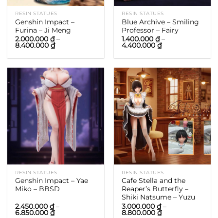
RESIN STATUES
RESIN STATUES
Genshin Impact –
Blue Archive – Smiling
Furina – Ji Meng
Professor – Fairy
2.000.000
₫
–
1.400.000
₫
–
Khoảng
Khoảng
8.400.000
₫
4.400.000
₫
giá:
giá:
từ
từ
2.000.000 ₫
1.400.000 ₫
đến
đến
8.400.000 ₫
4.400.000 ₫
RESIN STATUES
RESIN STATUES
Genshin Impact – Yae
Cafe Stella and the
Miko – BBSD
Reaper’s Butterfly –
Shiki Natsume – Yuzu
2.450.000
₫
–
3.000.000
₫
–
Khoảng
Khoảng
6.850.000
₫
8.800.000
₫