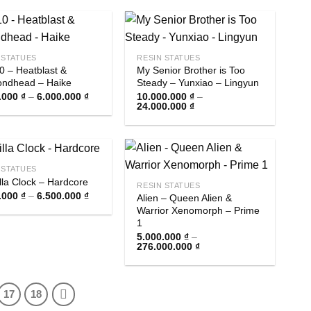
99.000.000 ₫
12.800.000 
 STATUES
RESIN STATUES
0 – Heatblast &
My Senior Brother is Too
ndhead – Haike
Steady – Yunxiao – Lingyun
Khoảng
.000
₫
–
6.000.000
₫
10.000.000
₫
–
giá:
Khoảng
24.000.000
₫
từ
giá:
1.800.000 ₫
từ
đến
10.000.000 ₫
6.000.000 ₫
đến
24.000.000 ₫
 STATUES
lla Clock – Hardcore
RESIN STATUES
Khoảng
.000
₫
–
6.500.000
₫
Alien – Queen Alien &
giá:
Warrior Xenomorph – Prime
từ
1
2.000.000 ₫
đến
5.000.000
₫
–
6.500.000 ₫
Khoảng
276.000.000
₫
giá:
từ
5.000.000 ₫
đến
17
18
276.000.000 ₫