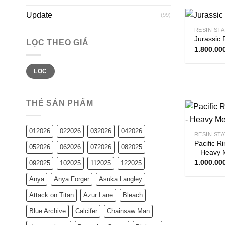
Update
(99)
RESIN ST
Jurassic 
LỌC THEO GIÁ
1.800.00
Giá
Giá
LỌC
tối
tối
thiểu
đa
THẺ SẢN PHẨM
012026
022026
032026
042026
RESIN ST
Pacific R
052026
062026
072026
082025
– Heavy 
1.000.00
092025
102025
112025
122025
Anya
Anya Forger
Asuka Langley
Attack on Titan
Azur Lane
Bleach
Blue Archive
Calcifer
Chainsaw Man