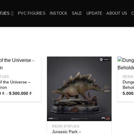
TUES
PVC FIGURES
INSTOCK
SALE
UPDATE
ABOUT US
ATUES
RESIN
f the Universe –
Dunge
Iron
Behol
Khoảng
0
₫
–
9.500.000
₫
5.000
giá:
từ
2.500.000 ₫
đến
9.500.000 ₫
RESIN STATUES
Jurassic Park –