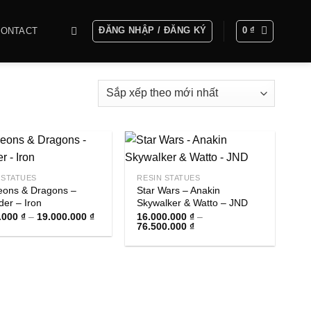
ĐĂNG NHẬP / ĐĂNG KÝ
0
₫
CONTACT
 STATUES
RESIN STATUES
ons & Dragons –
Star Wars – Anakin
der – Iron
Skywalker & Watto – JND
Khoảng
.000
₫
–
19.000.000
₫
16.000.000
₫
–
giá:
Khoảng
76.500.000
₫
từ
giá:
5.000.000 ₫
từ
đến
16.000.000 ₫
19.000.000 ₫
đến
76.500.000 ₫