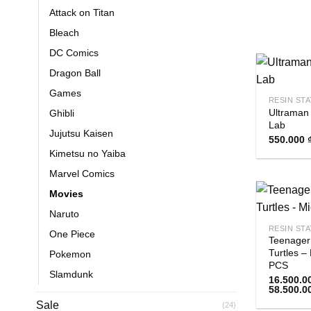
Attack on Titan
Bleach
DC Comics
Dragon Ball
Games
RESIN ST
Ultraman 
Ghibli
Lab
Jujutsu Kaisen
550.000
Kimetsu no Yaiba
Marvel Comics
Movies
Naruto
RESIN ST
One Piece
Teenager
Turtles –
Pokemon
PCS
Slamdunk
16.500.0
58.500.0
Sale
(24)