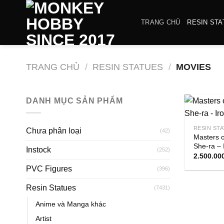
Bỏ
qua
TRANG CHỦ
RESIN STA
nội
dung
TRANG CHỦ
/
RESIN STATUES
/
MOVIES
DANH MỤC SẢN PHẨM
RESIN ST
Chưa phân loại
(42)
Masters o
She-ra – 
Instock
(252)
2.500.00
PVC Figures
(396)
Resin Statues
(7431)
Anime và Manga khác
Artist