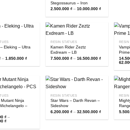
Stegossaurus – Iron
Khoảng
2.500.000
₫
–
10.000.000
₫
giá:
từ
2.500.000 ₫
đến
10.000.000 ₫
ATUES
RESIN STATUES
RESIN
– Eleking – Ultra
Kamen Rider Zeztz
Vampi
Exdream – LB
Prime
Khoảng
Khoảng
₫
–
1.850.000
₫
7.500.000
₫
–
16.500.000
₫
14.50
giá:
giá:
62.00
từ
từ
550.000 ₫
7.500.000 ₫
đến
đến
1.850.000 ₫
16.500.000 ₫
ATUES
RESIN STATUES
RESIN
 Mutant Ninja
Star Wars – Darth Revan –
Might
 Michelangelo –
Sideshow
Range
Khoảng
6.200.000
₫
–
32.500.000
₫
5.500
giá:
00
₫
–
từ
Khoảng
00
₫
6.200.000 ₫
giá:
đến
từ