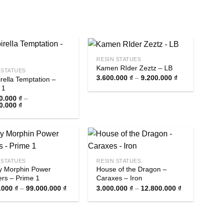
RESIN STATUES
Kamen RIder Zeztz – LB
 STATUES
Khoảng
3.600.000
₫
–
9.200.000
₫
rella Temptation –
giá:
 1
từ
3.600.000 ₫
0.000
₫
–
Khoảng
đến
0.000
₫
giá:
9.200.000 ₫
từ
14.500.000 ₫
đến
62.000.000 ₫
 STATUES
RESIN STATUES
y Morphin Power
House of the Dragon –
rs – Prime 1
Caraxes – Iron
Khoảng
Khoảng
.000
₫
–
99.000.000
₫
3.000.000
₫
–
12.800.000
₫
giá:
giá:
từ
từ
5.500.000 ₫
3.000.000 ₫
đến
đến