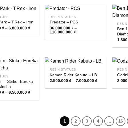
32.500.000 ₫
16.500.000 ₫
đến
58.500.000 ₫
ATUES
RESIN STATUES
Park – T.Rex – Iron
Predator – PCS
RESIN
Khoảng
0
₫
–
6.800.000
₫
36.000.000
₫
–
Ben 1
giá:
Khoảng
116.000.000
₫
Diamo
từ
giá:
1.800.000 ₫
từ
1.800
đến
36.000.000 ₫
6.800.000 ₫
đến
116.000.000 ₫
RESIN STATUES
RESIN
Kamen Rider Kabuto – LB
Godzi
ATUES
Khoảng
2.500.000
₫
–
7.000.000
₫
2.000
im – Striker Eureka
giá:
Mecha
từ
Khoảng
2.500.000 ₫
0
₫
–
6.500.000
₫
giá:
đến
từ
7.000.000 ₫
1.000.000 ₫
đến
6.500.000 ₫
1
2
3
4
…
16