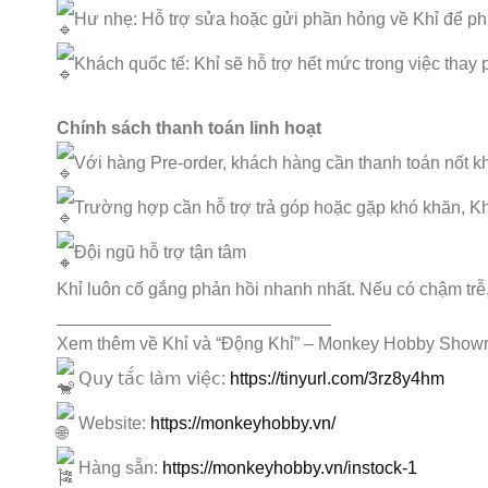
Hư nhẹ: Hỗ trợ sửa hoặc gửi phần hỏng về Khỉ để phụ
Khách quốc tế: Khỉ sẽ hỗ trợ hết mức trong việc thay p
Chính sách thanh toán linh hoạt
Với hàng Pre-order, khách hàng cần thanh toán nốt kh
Trường hợp cần hỗ trợ trả góp hoặc gặp khó khăn, Kh
Đội ngũ hỗ trợ tận tâm
Khỉ luôn cố gắng phản hồi nhanh nhất. Nếu có chậm trễ
____________________________
Xem thêm về Khỉ và “Động Khỉ” – Monkey Hobby Showr
𝖰𝗎𝗒 𝗍𝖺̆́𝖼 𝗅𝖺̀𝗆 𝗏𝗂𝖾̣̂𝖼:
https://tinyurl.com/3rz8y4hm
Website:
https://monkeyhobby.vn/
Hàng sẵn:
https://monkeyhobby.vn/instock-1