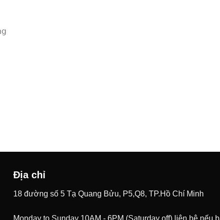
𝗀
Địa chỉ
18 đường số 5 Tạ Quang Bửu, P5,Q8, TP.Hồ Chí Minh
Monday to Sunday 10AM - 6PM (Saturday off) liên hệ nếu 