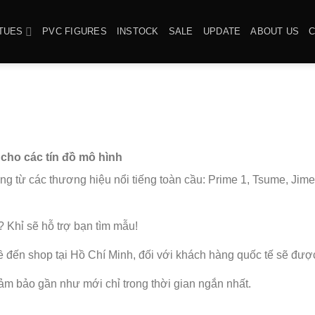
TUES
PVC FIGURES
INSTOCK
SALE
UPDATE
ABOUT US
cho các tín đồ mô hình
g từ các thương hiệu nổi tiếng toàn cầu: Prime 1, Tsume, Jime
 Khỉ sẽ hỗ trợ bạn tìm mẫu!
ề đến shop tại Hồ Chí Minh, đối với khách hàng quốc tế sẽ được
đảm bảo gần như mới chỉ trong thời gian ngắn nhất.