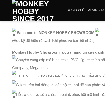
Bỏ
qua
TRANG CHỦ
RESIN STA
nội
dung
Welcome to MONKEY HOBBY SHOWROOM
(Đọc kỹ để hiểu rõ cách Khỉ phục vụ bạn tốt nhất!)
Monkey Hobby Showroom là cửa hàng tin cậy dành 
Chuyên cung cấp mô hình resin, PVC, figure chính hãn
Company, Megahouse,…
Tìm mô hình theo yêu cầu: Không tìm thấy mẫu ưng ý?
Giá cả trên bài đăng là toàn bộ chi phí để sản phẩm v
Hỗ trợ dịch vụ sửa chữa, repaint, phục hồi mô hình, 