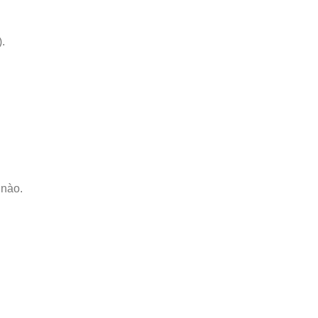
.
 nào.