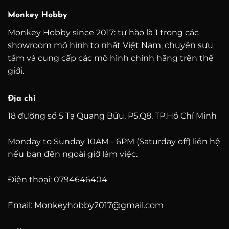
00.000 ₫
6.800.000 ₫
Monkey Hobby
Monkey Hobby since 2017: tự hào là 1 trong các
showroom mô hình to nhất Việt Nam, chuyên sưu
tầm và cung cấp các mô hình chính hãng trên thế
giới.
Địa chỉ
18 đường số 5 Tạ Quang Bửu, P5,Q8, TP.Hồ Chí Minh
Monday to Sunday 10AM - 6PM (Saturday off) liên hệ
nếu bạn đến ngoài giờ làm việc.
Điện thoại: 0794646404
Email: Monkeyhobby2017@gmail.com