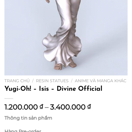
TRANG CHỦ
/
RESIN STATUES
/
ANIME VÀ MANGA KHÁC
Yugi-Oh! – Isis – Divine Official
Khoảng
1.200.000
–
3.400.000
₫
₫
giá:
Thông tin sản phẩm
từ
1.200.000 ₫
Hàng Pre-order