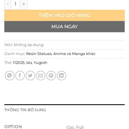
Yugi-Oh! - Isis - Divine Official số lượng
THÊM VÀO GIỎ HÀNG
MUA NGAY
SKU:
Không áp dụng
Danh mục:
Resin Statues
,
Anime và Manga khác
Thẻ:
112025
,
Isis
,
Yugioh
THÔNG TIN BỔ SUNG
OPTION
Cọc, Full