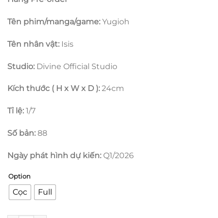
đến
3.400.000 
Tên phim/manga/game:
Yugioh
Tên nhân vật:
Isis
Studio:
Divine Official Studio
Kích thước ( H x W x D ):
24cm
Tỉ lệ:
1/7
Số bản:
88
Ngày phát hình dự kiến:
Q1/2026
Option
Cọc
Full