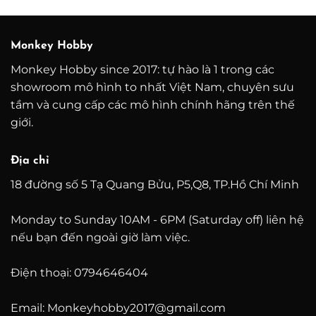
từ
từ
10.000.000 ₫
2.80
đến
đến
21.000.000 ₫
11.00
Monkey Hobby
Monkey Hobby since 2017: tự hào là 1 trong các
showroom mô hình to nhất Việt Nam, chuyên sưu
tầm và cung cấp các mô hình chính hãng trên thế
giới.
Địa chỉ
18 đường số 5 Tạ Quang Bửu, P5,Q8, TP.Hồ Chí Minh
Monday to Sunday 10AM - 6PM (Saturday off) liên hệ
nếu bạn đến ngoài giờ làm việc.
Điện thoại: 0794646404
Email: Monkeyhobby2017@gmail.com