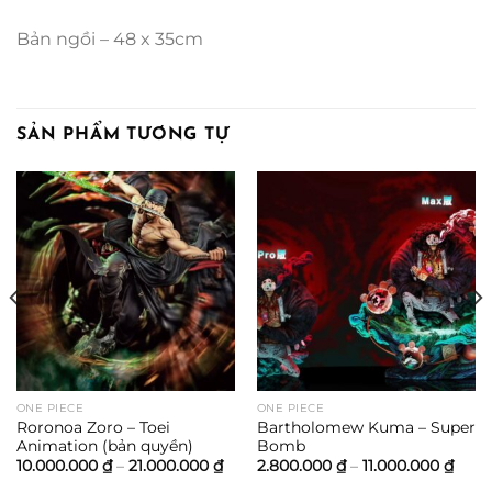
Bản ngồi – 48 x 35cm
SẢN PHẨM TƯƠNG TỰ
oảng
00.000 ₫
00.000 ₫
ONE PIECE
ONE PIECE
Roronoa Zoro – Toei
Bartholomew Kuma – Super
Animation (bản quyền)
Bomb
Khoảng
Kho
10.000.000
₫
–
21.000.000
₫
2.800.000
₫
–
11.000.000
₫
giá:
giá: