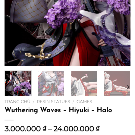
TRANG CHỦ
/
RESIN STATUES
/
GAMES
Wuthering Waves – Hiyuki – Halo
Khoảng
3.000.000
–
24.000.000
₫
₫