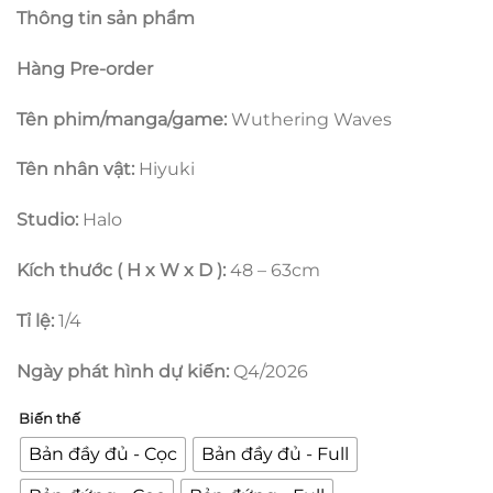
giá:
Thông tin sản phẩm
từ
3.000.000
Hàng Pre-order
đến
24.000.00
Tên phim/manga/game:
Wuthering Waves
Tên nhân vật:
Hiyuki
Studio:
Halo
Kích thước ( H x W x D ):
48 – 63cm
Tỉ lệ:
1/4
Ngày phát hình dự kiến:
Q4/2026
Biến thế
Bản đầy đủ - Cọc
Bản đầy đủ - Full