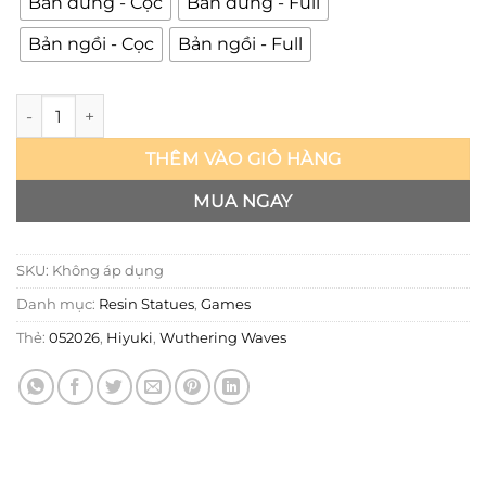
Bản đứng - Cọc
Bản đứng - Full
Bản ngồi - Cọc
Bản ngồi - Full
Wuthering Waves - Hiyuki - Halo số lượng
THÊM VÀO GIỎ HÀNG
MUA NGAY
SKU:
Không áp dụng
Danh mục:
Resin Statues
,
Games
Thẻ:
052026
,
Hiyuki
,
Wuthering Waves