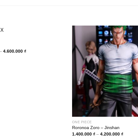
Khoảng
–
4.600.000
₫
giá:
từ
1.600.000 ₫
đến
4.600.000 ₫
ONE PIECE
Roronoa Zoro – Jinshan
Khoảng
1.400.000
₫
–
4.200.000
₫
giá: