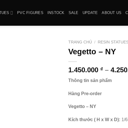
TUES
PVC FIGURES
INSTOCK
SALE
UPDATE
ABOUT US
TRANG CHỦ
/
RESIN STATUE
Vegetto – NY
1.450.000
–
4.25
₫
Thông tin sản phẩm
Hàng Pre-order
Vegetto – NY
Kích thước ( H x W x D):
1/6