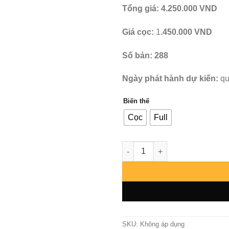
Tổng giá:
4.250.000 VND
Giá cọc:
1
.450.000 VND
Số bản: 288
Ngày phát hành dự kiến:
qu
Biến thế
Cọc
Full
Vegetto - NY số lượng
SKU:
Không áp dụng