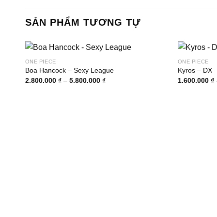
SẢN PHẨM TƯƠNG TỰ
ONE PIECE
ONE PIECE
Boa Hancock – Sexy League
Kyros – DX
Khoảng
2.800.000
₫
–
5.800.000
₫
1.600.000
₫
giá:
từ
2.800.000 ₫
đến
5.800.000 ₫