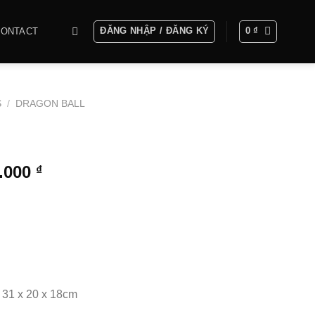
ĐĂNG NHẬP / ĐĂNG KÝ
0
₫
CONTACT
S
/
DRAGON BALL
Khoảng
0.000
₫
giá:
từ
1.450.000 ₫
đến
4.250.000 ₫
 31 x 20 x 18cm