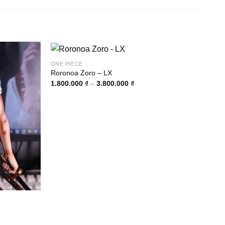
ONE PIECE
Roronoa Zoro – LX
Khoảng
1.800.000
₫
–
3.800.000
₫
giá:
từ
1.800.000 ₫
đến
3.800.000 ₫
ONE 
Usop
1.40