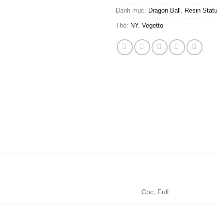
Danh mục:
Dragon Ball
,
Resin Stat
Thẻ:
NY
,
Vegetto
Cọc, Full