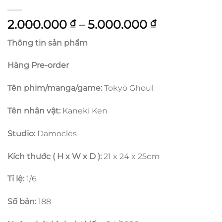
Khoảng
2.000.000
–
5.000.000
₫
₫
giá:
Thông tin sản phẩm
từ
2.000.000 
Hàng Pre-order
đến
5.000.000 
Tên phim/manga/game:
Tokyo Ghoul
Tên nhân vật:
Kaneki Ken
Studio:
Damocles
Kích thước ( H x W x D ):
21 x 24 x 25cm
Tỉ lệ:
1/6
Số bản:
188