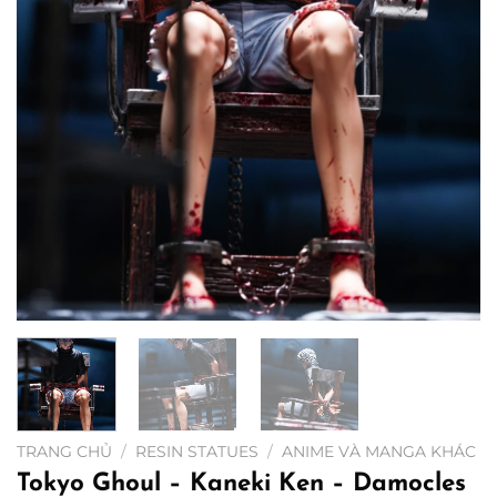
TRANG CHỦ
/
RESIN STATUES
/
ANIME VÀ MANGA KHÁC
Tokyo Ghoul – Kaneki Ken – Damocles