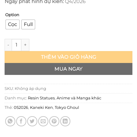
Ngày phát hình dự kiến:
Q4/2026
Option
Cọc
Full
Tokyo Ghoul - Kaneki Ken - Damocles số lượng
THÊM VÀO GIỎ HÀNG
MUA NGAY
SKU:
Không áp dụng
Danh mục:
Resin Statues
,
Anime và Manga khác
Thẻ:
052026
,
Kaneki Ken
,
Tokyo Ghoul