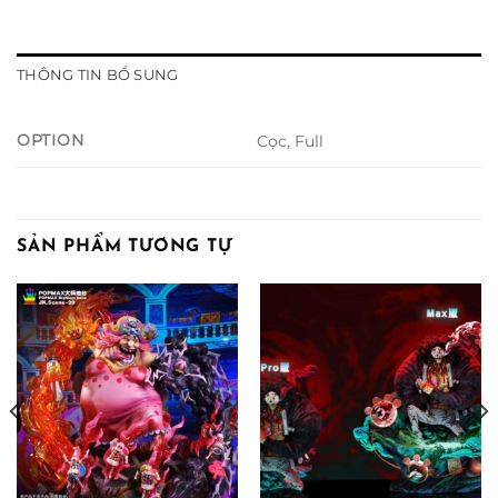
THÔNG TIN BỔ SUNG
OPTION
Cọc, Full
SẢN PHẨM TƯƠNG TỰ
hoảng
á:
.000.000 ₫
ến
.000.000 ₫