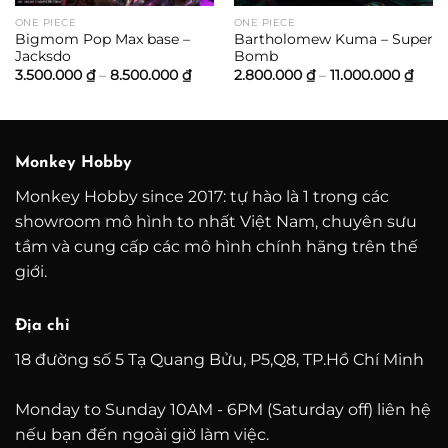
ONE PIECE
ONE PIECE
Bigmom Pop Max base –
Bartholomew Kuma – Super
Jacksdo
Bomb
Khoảng
Kho
3.500.000
₫
–
8.500.000
₫
2.800.000
₫
–
11.000.000
₫
giá:
giá:
từ
từ
3.500.000 ₫
2.80
đến
đến
8.500.000 ₫
11.00
Monkey Hobby
Monkey Hobby since 2017: tự hào là 1 trong các
showroom mô hình to nhất Việt Nam, chuyên sưu
tầm và cung cấp các mô hình chính hãng trên thế
giới.
Địa chỉ
18 đường số 5 Tạ Quang Bửu, P5,Q8, TP.Hồ Chí Minh
Monday to Sunday 10AM - 6PM (Saturday off) liên hệ
nếu bạn đến ngoài giờ làm việc.