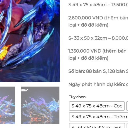
S 49 x 75 x 48cm – 13.500
2.600.000 VND (thêm bán 
loại + đồ đỡ kiếm)
S- 33 x 50 x 32cm – 8.000
1.350.000 VND (thêm bán 
loại + đồ đỡ kiếm)
Số bản: 88 bản S, 128 bản 
Ngày phát hành dự kiến: 
Tùy chọn
S 49 x 75 x 48cm - Cọc
S 49 x 75 x 48cm - Thêm
S- 33 x 50 x 32cm - Full