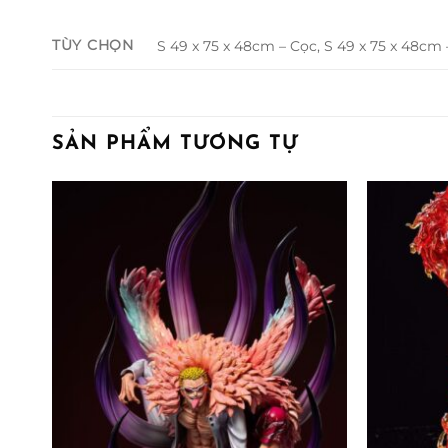
TÙY CHỌN
S 49 x 75 x 48cm – Cọc, S 49 x 75 x 48cm –
SẢN PHẨM TƯƠNG TỰ
 ₫
0 ₫