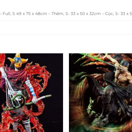
 Full, S 49 x 75 x 48cm – Thêm, S- 33 x 50 x 32cm – Cọc, S- 33 x 