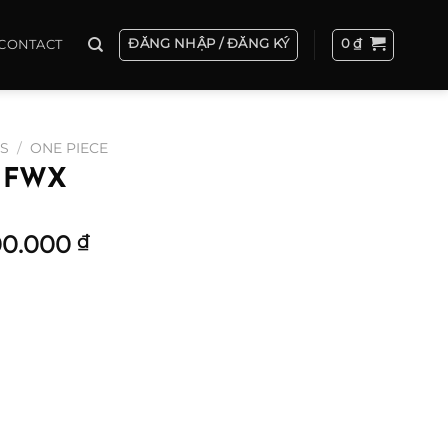
ĐĂNG NHẬP / ĐĂNG KÝ
0
₫
CONTACT
ES
/
ONE PIECE
– FWX
Khoảng
00.000
₫
giá:
từ
1.350.000 ₫
đến
13.500.000 ₫