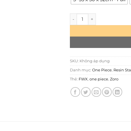
Roronoa Zoro - FWX số lượng
SKU:
Không áp dụng
Danh mục:
One Piece
,
Resin St
Thẻ:
FWX
,
one piece
,
Zoro