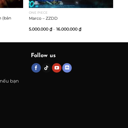
ONE PIECE
n (bản
Marco – ZZDD
oảng
Khoảng
5.000.000
₫
–
16.000.000
₫
giá:
từ
000.000 ₫
5.000.000 ₫
đến
000.000 ₫
16.000.000 ₫
Follow us
 nếu bạn