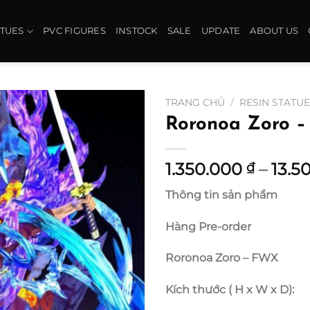
ATUES
PVC FIGURES
INSTOCK
SALE
UPDATE
ABOUT US
TRANG CHỦ
/
RESIN STATU
Roronoa Zoro 
1.350.000
–
13.5
₫
Thông tin sản phẩm
Hàng Pre-order
Roronoa Zoro – FWX
Kích thước ( H x W x D):