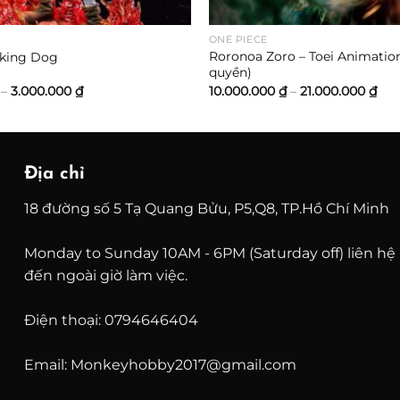
ONE PIECE
Roronoa Zoro – Toei Animatio
cking Dog
quyền)
Khoảng
Kh
–
3.000.000
₫
10.000.000
₫
–
21.000.000
₫
giá:
giá:
từ
từ
1.400.000 ₫
10.
đến
đến
3.000.000 ₫
21.
Địa chỉ
18 đường số 5 Tạ Quang Bửu, P5,Q8, TP.Hồ Chí Minh
Monday to Sunday 10AM - 6PM (Saturday off) liên hệ
đến ngoài giờ làm việc.
Điện thoại: 0794646404
Email: Monkeyhobby2017@gmail.com