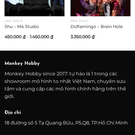
00 ₫
000 ₫
ONE PIECE
ONE PIECE
Shu – M4 Studio
Doflamingo – Brain Hole
Khoảng
450.000
₫
–
1.450.000
₫
3.350.000
₫
giá:
từ
450.000 ₫
đến
1.450.000 ₫
Monkey Hobby
Monkey Hobby since 2017: tự hào là 1 trong các
showroom mô hình to nhất Việt Nam, chuyên sưu
tầm và cung cấp các mô hình chính hãng trên thế
giới.
Địa chỉ
18 đường số 5 Tạ Quang Bửu, P5,Q8, TP.Hồ Chí Minh