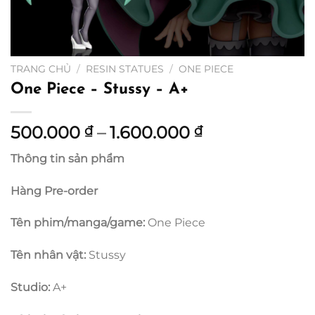
TRANG CHỦ
/
RESIN STATUES
/
ONE PIECE
One Piece – Stussy – A+
Khoảng
500.000
–
1.600.000
₫
₫
giá:
Thông tin sản phẩm
từ
500.000 ₫
Hàng Pre-order
đến
1.600.000 ₫
Tên phim/manga/game:
One Piece
Tên nhân vật:
Stussy
Studio:
A+