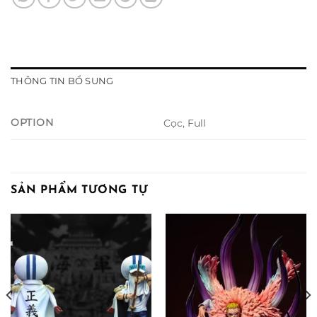
THÔNG TIN BỔ SUNG
OPTION
Cọc, Full
SẢN PHẨM TƯƠNG TỰ
ng