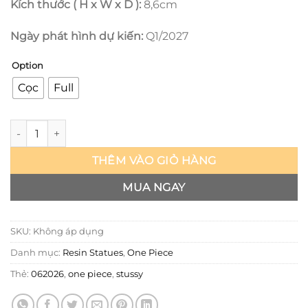
Kích thước ( H x W x D ):
8,6cm
Ngày phát hình dự kiến:
Q1/2027
Option
Cọc
Full
One Piece - Stussy - A+ số lượng
THÊM VÀO GIỎ HÀNG
MUA NGAY
SKU:
Không áp dụng
Danh mục:
Resin Statues
,
One Piece
Thẻ:
062026
,
one piece
,
stussy