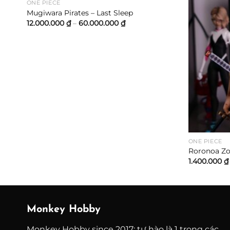
ONE PIECE
Mugiwara Pirates – Last Sleep
Khoảng
12.000.000
₫
–
60.000.000
₫
giá:
từ
₫
12.000.000 ₫
đến
 ₫
60.000.000 ₫
ONE PIECE
Roronoa Zo
1.400.000
₫
Monkey Hobby
Monkey Hobby since 2017: tự hào là 1 trong các