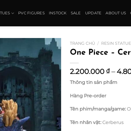
ATUES
PVC FIGURES
INSTOCK
SALE
UPDATE
ABOUT US
TRANG CHỦ
/
RESIN STATU
One Piece – Ce
2.200.000
–
4.8
₫
Thông tin sản phẩm
Hàng Pre-order
Tên phim/manga/game:
O
Tên nhân vật:
Cerberus