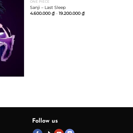
ONE PIECE
Sanji – Last Sleep
Khoảng
4.600.000
₫
–
19.200.000
₫
giá:
từ
4.600.000 ₫
đến
19.200.000 ₫
ng
.000 ₫
.000 ₫
Follow us