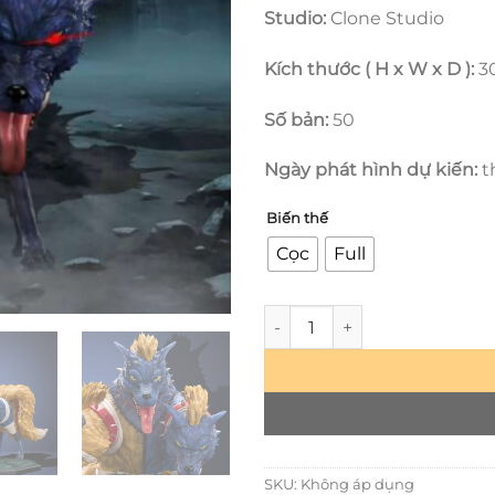
Studio:
Clone Studio
Kích thước ( H x W x D ):
3
Số bản:
50
Ngày phát hình dự kiến:
t
Biến thế
Cọc
Full
One Piece - Cerberus - Human
SKU:
Không áp dụng