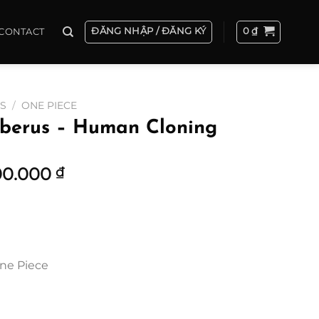
ĐĂNG NHẬP / ĐĂNG KÝ
0
₫
CONTACT
ES
/
ONE PIECE
rberus – Human Cloning
Khoảng
00.000
₫
giá:
từ
2.200.000 ₫
đến
4.800.000 ₫
ne Piece