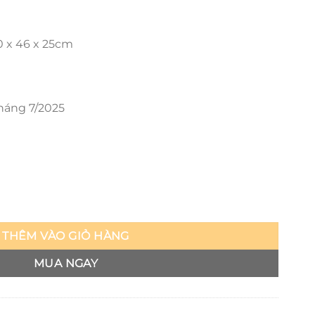
0 x 46 x 25cm
háng 7/2025
 Cloning số lượng
THÊM VÀO GIỎ HÀNG
MUA NGAY