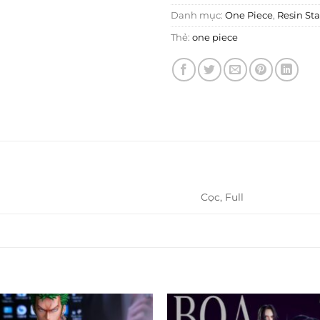
Danh mục:
One Piece
,
Resin St
Thẻ:
one piece
Cọc, Full