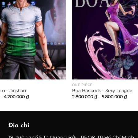
ONE PIECE
ro – Jinshan
Boa Hancock – Sexy League
Khoảng
Khoả
–
4.200.000
₫
2.800.000
₫
–
5.800.000
₫
giá:
giá:
từ
từ
1.400.000 ₫
2.800
đến
đến
4.200.000 ₫
5.800
Địa chỉ
18 đường số 5 Tạ Quang Bửu, P5,Q8, TP.Hồ Chí Minh