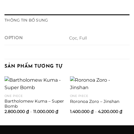
THÔNG TIN BỔ SUNG
OPTION
Cọc, Full
SẢN PHẨM TƯƠNG TỰ
ONE PIECE
ONE PIECE
Bartholomew Kuma – Super
Roronoa Zoro – Jinshan
Bomb
Khoảng
Khoả
2.800.000
₫
–
11.000.000
₫
1.400.000
₫
–
4.200.000
₫
giá:
giá:
từ
từ
2.800.000 ₫
1.400
đến
đến
11.000.000 ₫
4.200