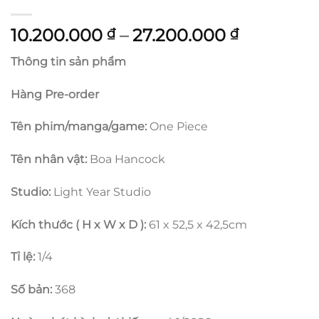
Khoảng
10.200.000
–
27.200.000
₫
₫
giá:
Thông tin sản phẩm
từ
10.200.00
Hàng Pre-order
đến
27.200.0
Tên phim/manga/game:
One Piece
Tên nhân vật:
Boa Hancock
Studio:
Light Year Studio
Kích thước ( H x W x D ):
61 x 52,5 x 42,5cm
Tỉ lệ:
1/4
Số bản:
368