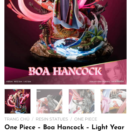
TRANG CHỦ
/
RESIN STATUES
/
ONE PIECE
One Piece – Boa Hancock – Light Year