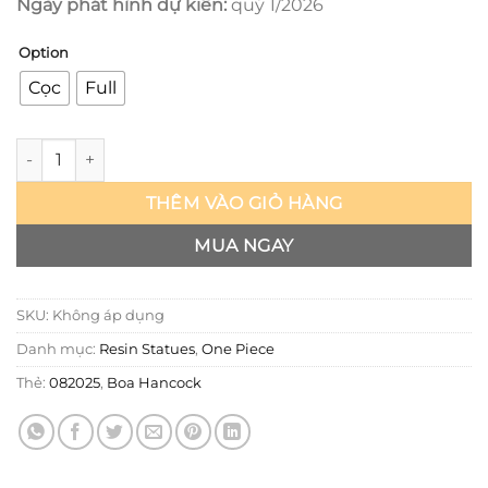
Ngày phát hình dự kiến:
quý 1/2026
Option
Cọc
Full
One Piece - Boa Hancock - Light Year số lượng
THÊM VÀO GIỎ HÀNG
MUA NGAY
SKU:
Không áp dụng
Danh mục:
Resin Statues
,
One Piece
Thẻ:
082025
,
Boa Hancock