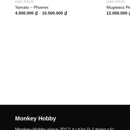
ONE PIECE
ONE PIECE
Yamato – Phoenix
Mugiwara Pir
Khoảng
4.500.000
₫
–
10.500.000
₫
12.000.000
giá:
từ
4.500.000 ₫
đến
10.500.000 ₫
Monkey Hobby
Monkey Hobby since 2017: tự hào là 1 trong các