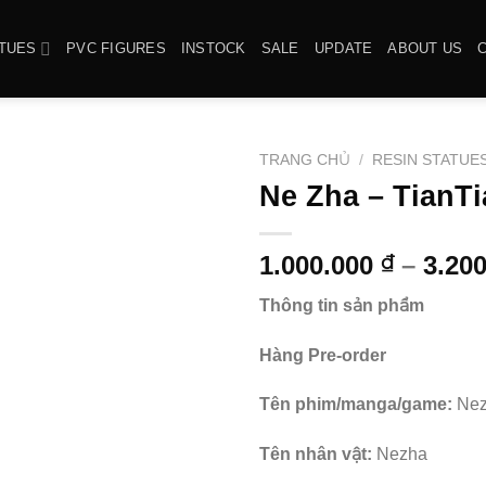
ATUES
PVC FIGURES
INSTOCK
SALE
UPDATE
ABOUT US
TRANG CHỦ
/
RESIN STATUE
Ne Zha – TianT
1.000.000
–
3.20
₫
Thông tin sản phẩm
Hàng Pre-order
Tên phim/manga/game:
Nez
Tên nhân vật:
Nezha