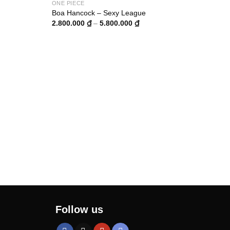
ONE PIECE
Boa Hancock – Sexy League
g
Khoảng
2.800.000
₫
–
5.800.000
₫
giá:
từ
000 ₫
2.800.000 ₫
đến
000 ₫
5.800.000 ₫
ONE 
Bigm
3.50
Follow us