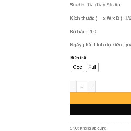
Studio:
TianTian Studio
Kích thước ( H x W x D ):
1/
Số bản:
200
Ngày phát hình dự kiến:
qu
Biến thế
Cọc
Full
Ne Zha - TianTian số lượng
SKU:
Không áp dụng