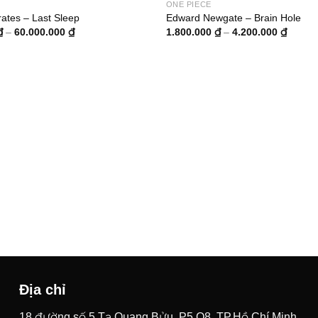
ONE PIECE
ates – Last Sleep
Edward Newgate – Brain Hole
Khoảng
Khoản
₫
–
60.000.000
₫
1.800.000
₫
–
4.200.000
₫
giá:
giá:
từ
từ
12.000.000 ₫
1.800.
đến
đến
60.000.000 ₫
4.200.
Địa chỉ
18 đường số 5 Tạ Quang Bửu, P5,Q8, TP.Hồ Chí Minh