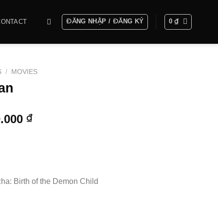
ĐĂNG NHẬP / ĐĂNG KÝ
0
₫
CONTACT
S
/
MOVIES
ian
Khoảng
0.000
₫
giá:
từ
1.000.000 ₫
đến
3.200.000 ₫
ha: Birth of the Demon Child