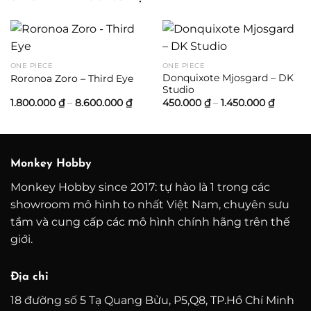
ONE PIECE
ONE PIECE
Donquixote Mjosgard – DK
Roronoa Zoro – Third Eye
Studio
Khoảng
Khoản
1.800.000
₫
–
8.600.000
₫
450.000
₫
–
1.450.000
₫
giá:
giá:
từ
từ
1.800.000 ₫
450.000
đến
đến
8.600.000 ₫
1.450.0
Monkey Hobby
Monkey Hobby since 2017: tự hào là 1 trong các
showroom mô hình to nhất Việt Nam, chuyên sưu
tầm và cung cấp các mô hình chính hãng trên thế
giới.
Địa chỉ
18 đường số 5 Tạ Quang Bửu, P5,Q8, TP.Hồ Chí Minh