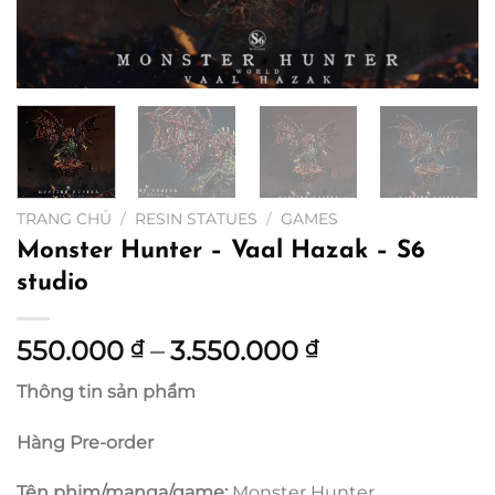
TRANG CHỦ
/
RESIN STATUES
/
GAMES
Monster Hunter – Vaal Hazak – S6
studio
Khoảng
550.000
–
3.550.000
₫
₫
giá:
Thông tin sản phẩm
từ
550.000 ₫
Hàng Pre-order
đến
3.550.000 ₫
Tên phim/manga/game:
Monster Hunter