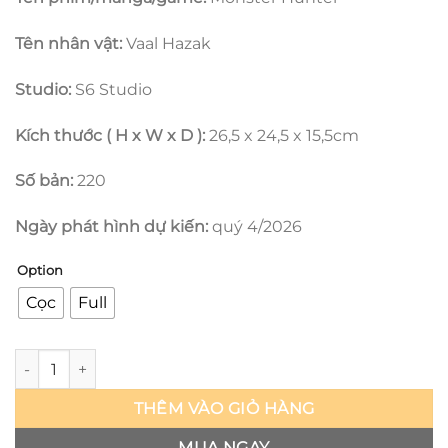
Tên nhân vật:
Vaal Hazak
Studio:
S6 Studio
Kích thước ( H x W x D ):
26,5 x 24,5 x 15,5cm
Số bản:
220
Ngày phát hình dự kiến:
quý 4/2026
Option
Cọc
Full
Monster Hunter - Vaal Hazak - S6 studio số lượng
THÊM VÀO GIỎ HÀNG
MUA NGAY