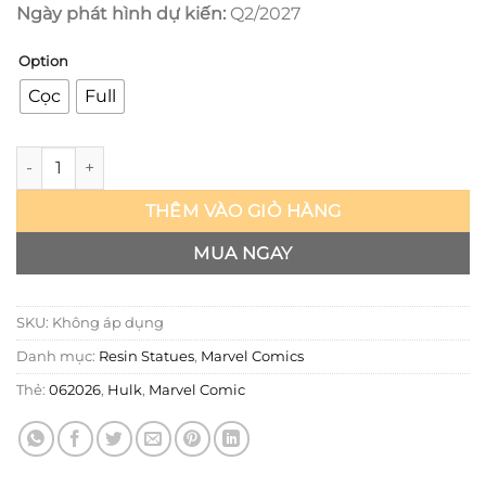
Ngày phát hình dự kiến:
Q2/2027
Option
Cọc
Full
Marvel Comic - Hulk - Sideshow số lượng
THÊM VÀO GIỎ HÀNG
MUA NGAY
SKU:
Không áp dụng
Danh mục:
Resin Statues
,
Marvel Comics
Thẻ:
062026
,
Hulk
,
Marvel Comic