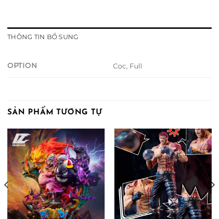
THÔNG TIN BỔ SUNG
OPTION
Cọc, Full
SẢN PHẨM TƯƠNG TỰ
ng
00 ₫
000 ₫