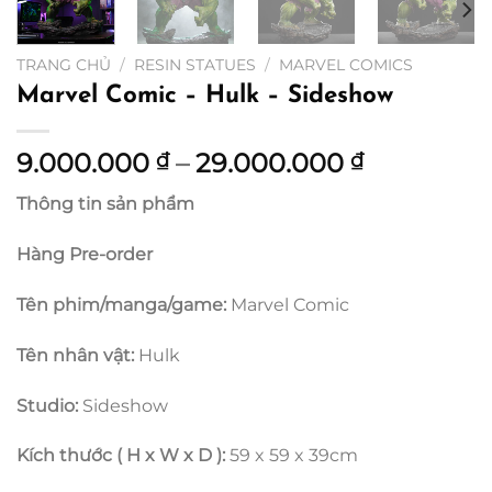
TRANG CHỦ
/
RESIN STATUES
/
MARVEL COMICS
Marvel Comic – Hulk – Sideshow
Khoảng
9.000.000
–
29.000.000
₫
₫
giá:
Thông tin sản phẩm
từ
9.000.000
Hàng Pre-order
đến
29.000.00
Tên phim/manga/game:
Marvel Comic
Tên nhân vật:
Hulk
Studio:
Sideshow
Kích thước ( H x W x D ):
59 x 59 x 39cm