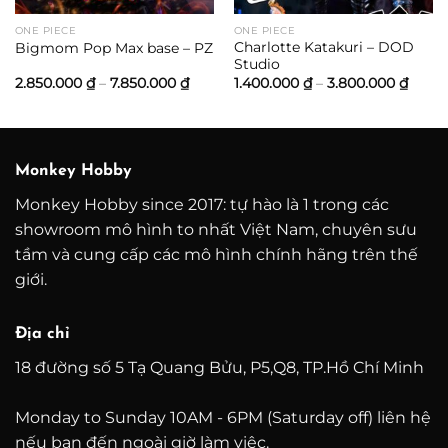
ONE PIECE
ONE PIECE
Charlotte Katakuri – DOD
Bigmom Pop Max base – PZ
Studio
Khoảng
Khoả
2.850.000
₫
–
7.850.000
₫
1.400.000
₫
–
3.800.000
₫
giá:
giá:
từ
từ
2.850.000 ₫
1.400
đến
đến
7.850.000 ₫
3.800
Monkey Hobby
Monkey Hobby since 2017: tự hào là 1 trong các
showroom mô hình to nhất Việt Nam, chuyên sưu
tầm và cung cấp các mô hình chính hãng trên thế
giới.
Địa chỉ
18 đường số 5 Tạ Quang Bửu, P5,Q8, TP.Hồ Chí Minh
Monday to Sunday 10AM - 6PM (Saturday off) liên hệ
nếu bạn đến ngoài giờ làm việc.