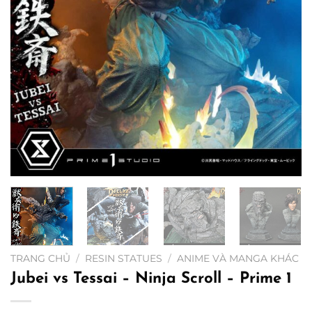
TRANG CHỦ
/
RESIN STATUES
/
ANIME VÀ MANGA KHÁC
Jubei vs Tessai – Ninja Scroll – Prime 1