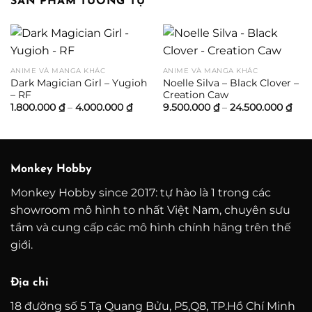
SẢN PHẨM TƯƠNG TỰ
ANIME VÀ MANGA KHÁC
ANIME VÀ MANGA KHÁC
Dark Magician Girl – Yugioh
Noelle Silva – Black Clover –
– RF
Creation Caw
Khoảng
Kho
1.800.000
₫
–
4.000.000
₫
9.500.000
₫
–
24.500.000
₫
giá:
giá:
từ
từ
1.800.000 ₫
9.50
đến
đến
4.000.000 ₫
24.5
Monkey Hobby
Monkey Hobby since 2017: tự hào là 1 trong các
showroom mô hình to nhất Việt Nam, chuyên sưu
tầm và cung cấp các mô hình chính hãng trên thế
giới.
Địa chỉ
18 đường số 5 Tạ Quang Bửu, P5,Q8, TP.Hồ Chí Minh