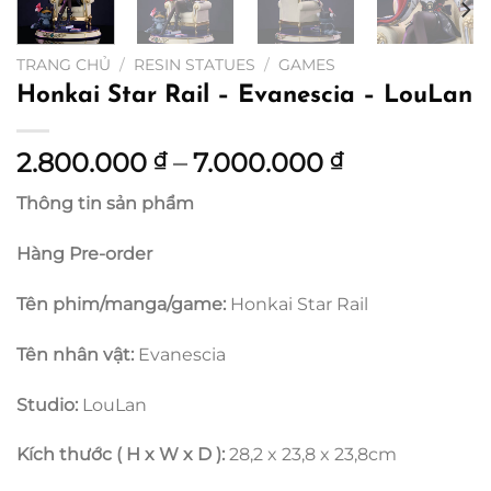
TRANG CHỦ
/
RESIN STATUES
/
GAMES
Honkai Star Rail – Evanescia – LouLan
Khoảng
2.800.000
–
7.000.000
₫
₫
giá:
Thông tin sản phẩm
từ
2.800.000 
Hàng Pre-order
đến
7.000.000 
Tên phim/manga/game:
Honkai Star Rail
Tên nhân vật:
Evanescia
Studio:
LouLan
Kích thước ( H x W x D ):
28,2 x 23,8 x 23,8cm