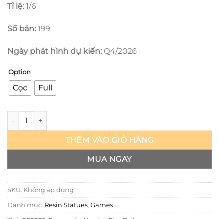
Tỉ lệ:
1/6
Số bản:
199
Ngày phát hình dự kiến:
Q4/2026
Option
Cọc
Full
Honkai Star Rail - Evanescia - LouLan số lượng
THÊM VÀO GIỎ HÀNG
MUA NGAY
SKU:
Không áp dụng
Danh mục:
Resin Statues
,
Games