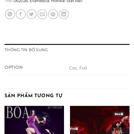
Thẻ:
062026
,
Evanescia
,
Honkai Star Rail
THÔNG TIN BỔ SUNG
OPTION
Cọc, Full
SẢN PHẨM TƯƠNG TỰ