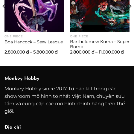
ảng
0.000 ₫
0.000 ₫
ONE PIECE
ONE PIECE
Bartholomew Kuma – Super
Boa Hancock – Sexy League
Bomb
Khoảng
Kho
2.800.000
₫
–
5.800.000
₫
2.800.000
₫
–
11.000.000
₫
giá:
giá:
từ
từ
2.800.000 ₫
2.80
đến
đến
5.800.000 ₫
11.00
Monkey Hobby
Monkey Hobby since 2017: tự hào là 1 trong các
showroom mô hình to nhất Việt Nam, chuyên sưu
tầm và cung cấp các mô hình chính hãng trên thế
giới.
Địa chỉ