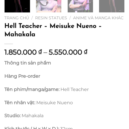
TRANG CHỦ
/
RESIN STATUES
/
ANIME VÀ MANGA KHÁC
Hell Teacher – Meisuke Nueno –
Mahakala
Khoảng
1.850.000
–
5.550.000
₫
₫
giá:
Thông tin sản phẩm
từ
1.850.000 ₫
Hàng Pre-order
đến
5.550.000 ₫
Tên phim/manga/game:
Hell Teacher
Tên nhân vật:
Meisuke Nueno
Studio:
Mahakala
Kích thước ( H x W x D ):
32cm