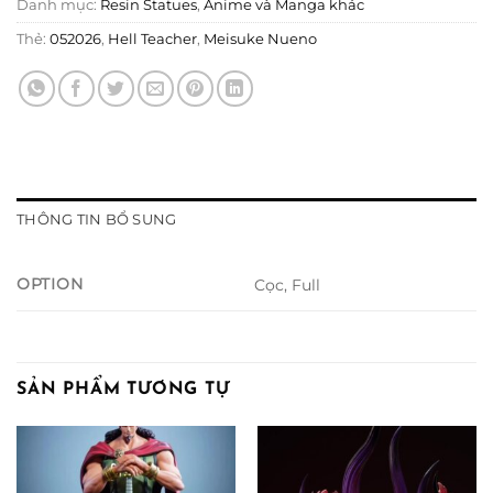
Danh mục:
Resin Statues
,
Anime và Manga khác
Thẻ:
052026
,
Hell Teacher
,
Meisuke Nueno
THÔNG TIN BỔ SUNG
OPTION
Cọc, Full
SẢN PHẨM TƯƠNG TỰ