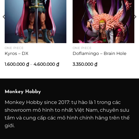
ONE PIECE
ONE PIECE
Kyros – DX
Doflamingo – Brain Hole
ảng
Khoảng
1.600.000
₫
–
4.600.000
₫
3.350.000
₫
giá:
từ
0.000 ₫
1.600.000 ₫
đến
0.000 ₫
4.600.000 ₫
Monkey Hobby
Monkey Hobby since 2017: tự hào là 1 trong các
showroom mô hình to nhất Việt Nam, chuyên sưu
tầm và cung cấp các mô hình chính hãng trên thế
giới.