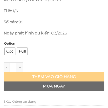
Tỉ lệ:
1/6
Số bản:
99
Ngày phát hình dự kiến:
Q3/2026
Option
Cọc
Full
Hell Teacher - Meisuke Nueno - Mahakala số lượng
THÊM VÀO GIỎ HÀNG
MUA NGAY
SKU:
Không áp dụng