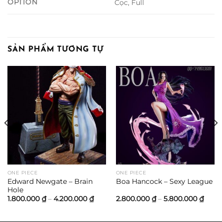
OPTION
Cọc, Full
SẢN PHẨM TƯƠNG TỰ
oảng
:
600.000 ₫
n
200.000 ₫
ONE PIECE
ONE PIECE
Edward Newgate – Brain
Boa Hancock – Sexy League
Hole
Khoảng
Khoả
1.800.000
₫
–
4.200.000
₫
2.800.000
₫
–
5.800.000
₫
giá:
giá:
từ
từ
1.800.000 ₫
2.800