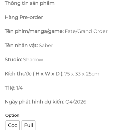
Thông tin sản phẩm
từ
4.500.000
Hàng Pre-order
đến
14.500.00
Tên phim/manga/game:
Fate/Grand Order
Tên nhân vật:
Saber
Studio:
Shadow
Kích thước ( H x W x D ):
75 x 33 x 25cm
Tỉ lệ:
1/4
Ngày phát hình dự kiến:
Q4/2026
Option
Cọc
Full