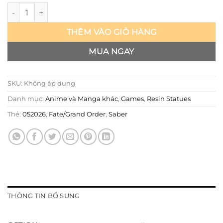
Fate/Grand Order - Saber - Shadow số lượng
THÊM VÀO GIỎ HÀNG
MUA NGAY
SKU:
Không áp dụng
Danh mục:
Anime và Manga khác
,
Games
,
Resin Statues
Thẻ:
052026
,
Fate/Grand Order
,
Saber
THÔNG TIN BỔ SUNG