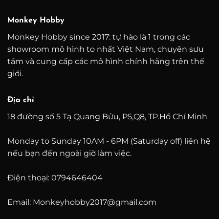
đến
đến
4.200.000 ₫
5.800
Monkey Hobby
Monkey Hobby since 2017: tự hào là 1 trong các
showroom mô hình to nhất Việt Nam, chuyên sưu
tầm và cung cấp các mô hình chính hãng trên thế
giới.
Địa chỉ
18 đường số 5 Tạ Quang Bửu, P5,Q8, TP.Hồ Chí Minh
Monday to Sunday 10AM - 6PM (Saturday off) liên hệ
nếu bạn đến ngoài giờ làm việc.
Điện thoại: 0794646404
Email: Monkeyhobby2017@gmail.com