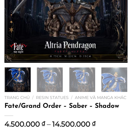
TRANG CHỦ
/
RESIN STATUES
/
ANIME VÀ MANGA KHÁC
Fate/Grand Order – Saber – Shadow
Khoảng
4.500.000
–
14.500.000
₫
₫
giá: