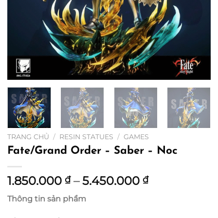
TRANG CHỦ
/
RESIN STATUES
/
GAMES
Fate/Grand Order – Saber – Noc
Khoảng
1.850.000
–
5.450.000
₫
₫
giá:
Thông tin sản phẩm
từ
1.850.000 ₫