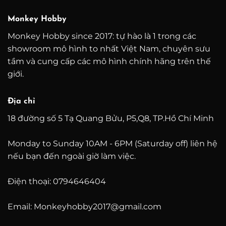
đến
đến
000 ₫
3.000.000 ₫
20.
Monkey Hobby
Monkey Hobby since 2017: tự hào là 1 trong các
showroom mô hình to nhất Việt Nam, chuyên sưu
tầm và cung cấp các mô hình chính hãng trên thế
giới.
Địa chỉ
18 đường số 5 Tạ Quang Bửu, P5,Q8, TP.Hồ Chí Minh
Monday to Sunday 10AM - 6PM (Saturday off) liên hệ
nếu bạn đến ngoài giờ làm việc.
Điện thoại: 0794646404
Email: Monkeyhobby2017@gmail.com