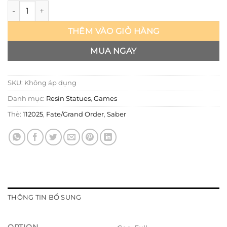
Fate/Grand Order - Saber - Noc số lượng
THÊM VÀO GIỎ HÀNG
MUA NGAY
SKU:
Không áp dụng
Danh mục:
Resin Statues
,
Games
Thẻ:
112025
,
Fate/Grand Order
,
Saber
THÔNG TIN BỔ SUNG