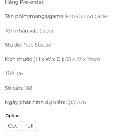
Hàng Pre-order
đến
5.450.000 ₫
Tên phim/manga/game:
Fate/Grand Order
Tên nhân vật:
Saber
Studio:
Noc Studio
Kích thước ( H x W x D ):
33 x 22 x 19cm
Tỉ lệ:
1/6
Số bản:
188
Ngày phát hình dự kiến:
Q1/2026
Option
Cọc
Full