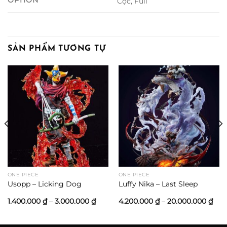
OPTION
Cọc, Full
SẢN PHẨM TƯƠNG TỰ
ONE PIECE
ONE PIECE
Usopp – Licking Dog
Luffy Nika – Last Sleep
ng
Khoảng
Kho
1.400.000
₫
–
3.000.000
₫
4.200.000
₫
–
20.000.000
₫
giá:
giá:
từ
từ
00 ₫
1.400.000 ₫
4.2