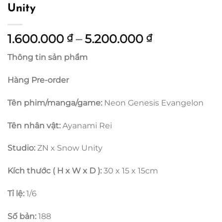
Unity
Khoảng
1.600.000
–
5.200.000
₫
₫
giá:
Thông tin sản phẩm
từ
1.600.000 ₫
Hàng Pre-order
đến
5.200.000 ₫
Tên phim/manga/game:
Neon Genesis Evangelon
Tên nhân vật:
Ayanami Rei
Studio:
ZN x Snow Unity
Kích thước ( H x W x D ):
30 x 15 x 15cm
Tỉ lệ:
1/6
Số bản:
188