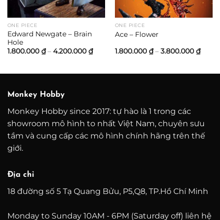
ONE PIECE
ONE PIECE
Edward Newgate – Brain
Ace – Flower
Hole
ảng
Khoảng
Khoả
1.800.000
₫
–
4.200.000
₫
1.800.000
₫
–
3.800.000
₫
giá:
giá:
từ
từ
0.000 ₫
1.800.000 ₫
1.800
đến
đến
0.000 ₫
4.200.000 ₫
3.800
Monkey Hobby
Monkey Hobby since 2017: tự hào là 1 trong các
showroom mô hình to nhất Việt Nam, chuyên sưu
tầm và cung cấp các mô hình chính hãng trên thế
giới.
Địa chỉ
18 đường số 5 Tạ Quang Bửu, P5,Q8, TP.Hồ Chí Minh
Monday to Sunday 10AM - 6PM (Saturday off) liên hệ