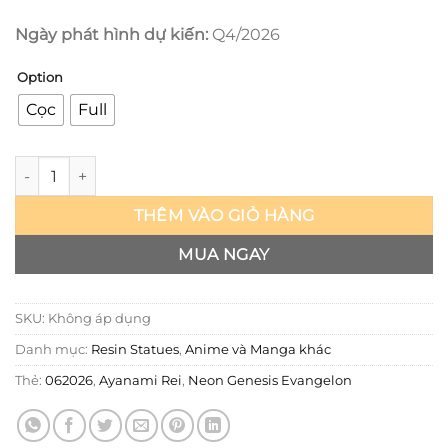
Ngày phát hình dự kiến:
Q4/2026
Option
Cọc
Full
Evangelion - Ayanami Rei - ZN x Snow Unity số lượng
THÊM VÀO GIỎ HÀNG
MUA NGAY
SKU:
Không áp dụng
Danh mục:
Resin Statues
,
Anime và Manga khác
Thẻ:
062026
,
Ayanami Rei
,
Neon Genesis Evangelon