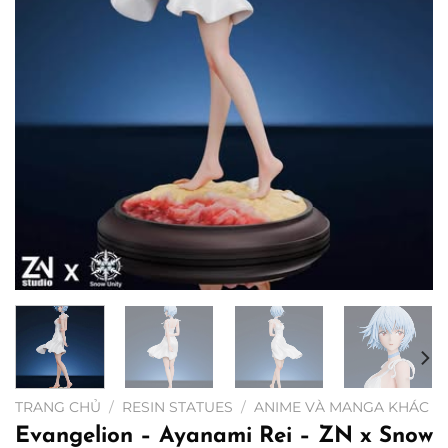
TRANG CHỦ
/
RESIN STATUES
/
ANIME VÀ MANGA KHÁC
Evangelion – Ayanami Rei – ZN x Snow