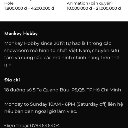
Hole
Animation (bản quyền)
ảng
Khoảng
Kh
1.800.000
₫
–
4.200.000
₫
10.000.000
₫
–
21.000.000
₫
giá:
giá:
từ
từ
0.000 ₫
1.800.000 ₫
10.
đến
đến
0.000 ₫
4.200.000 ₫
21.
Monkey Hobby
Monkey Hobby since 2017: tự hào là 1 trong các
showroom mô hình to nhất Việt Nam, chuyên sưu
tầm và cung cấp các mô hình chính hãng trên thế
giới.
Địa chỉ
18 đường số 5 Tạ Quang Bửu, P5,Q8, TP.Hồ Chí Minh
Monday to Sunday 10AM - 6PM (Saturday off) liên hệ
nếu bạn đến ngoài giờ làm việc.
Điện thoại: 0794646404