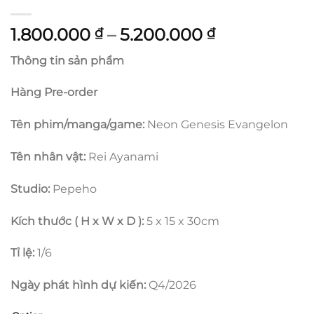
Khoảng
1.800.000
–
5.200.000
₫
₫
giá:
Thông tin sản phẩm
từ
1.800.000 ₫
Hàng Pre-order
đến
5.200.000 ₫
Tên phim/manga/game:
Neon Genesis Evangelon
Tên nhân vật:
Rei Ayanami
Studio:
Pepeho
Kích thước ( H x W x D ):
5 x 15 x 30cm
Tỉ lệ:
1/6
Ngày phát hình dự kiến:
Q4/2026