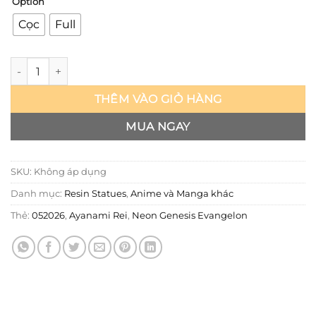
Option
Cọc
Full
Evangelion - Rei Ayanami - Pepeho số lượng
THÊM VÀO GIỎ HÀNG
MUA NGAY
SKU:
Không áp dụng
Danh mục:
Resin Statues
,
Anime và Manga khác
Thẻ:
052026
,
Ayanami Rei
,
Neon Genesis Evangelon