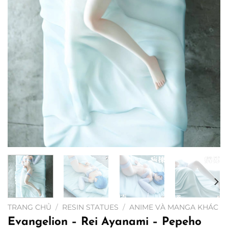
TRANG CHỦ
/
RESIN STATUES
/
ANIME VÀ MANGA KHÁC
Evangelion – Rei Ayanami – Pepeho