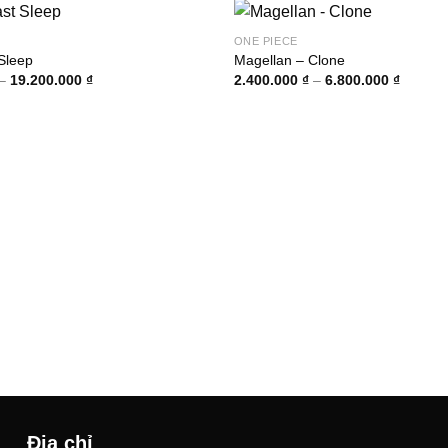
ONE PIECE
 Sleep
Magellan – Clone
Khoảng
Khoảng
–
19.200.000
₫
2.400.000
₫
–
6.800.000
₫
giá:
giá:
từ
từ
4.600.000 ₫
2.400.0
đến
đến
19.200.000 ₫
6.800.0
Địa chỉ