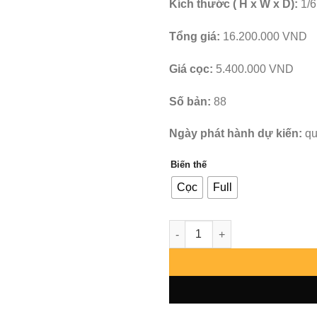
Kích thước ( H x W x D):
1/6
Tổng giá:
16.200.000 VND
Giá cọc:
5.400.000 VND
Số bản:
88
Ngày phát hành dự kiến:
qu
Biến thế
Cọc
Full
Dragon Ball Super - Songoku U