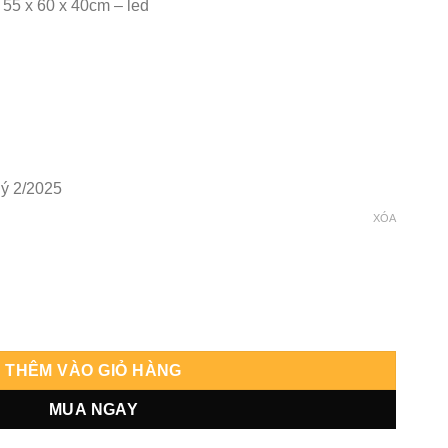
 55 x 60 x 40cm – led
ý 2/2025
XÓA
ltra Instinct x Songohan Beast - Kylin số lượng
THÊM VÀO GIỎ HÀNG
MUA NGAY