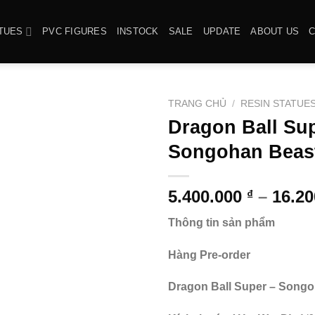
TUES
PVC FIGURES
INSTOCK
SALE
UPDATE
ABOUT US
TRANG CHỦ
/
RESIN STATUE
Dragon Ball Sup
Songohan Beast
5.400.000
–
16.2
₫
Thông tin sản phẩm
Hàng Pre-order
Dragon Ball Super – Songok