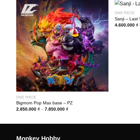
ONE PIECE
Sanji – Last
4.600.000
₫
ONE PIECE
Bigmom Pop Max base – PZ
Khoảng
2.850.000
₫
–
7.850.000
₫
giá:
từ
2.850.000 ₫
đến
7.850.000 ₫
Monkey Hobby