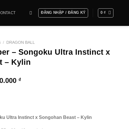
ĐĂNG NHẬP / ĐĂNG KÝ
0
₫
CONTACT
S
/
DRAGON BALL
er – Songoku Ultra Instinct x
 – Kylin
Khoảng
00.000
₫
giá:
từ
5.400.000 ₫
đến
16.200.000 ₫
u Ultra Instinct x Songohan Beast – Kylin