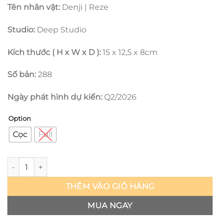
Tên nhân vật:
Denji | Reze
Studio:
Deep Studio
Kích thước ( H x W x D ):
15 x 12,5 x 8cm
Số bản:
288
Ngày phát hình dự kiến:
Q2/2026
Option
Cọc
Full
Chainsaw Man - Denji & Reze - Deep số lượng
THÊM VÀO GIỎ HÀNG
MUA NGAY