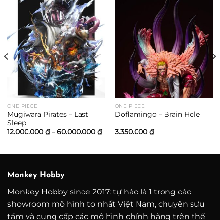
oảng
:
200.000 ₫
n
.000.000 ₫
ONE PIECE
ONE PIECE
Mugiwara Pirates – Last
Doflamingo – Brain Hole
Sleep
Khoảng
12.000.000
₫
–
60.000.000
₫
3.350.000
₫
giá:
từ
12.000.000 ₫
đến
60.000.000 ₫
Monkey Hobby
Monkey Hobby since 2017: tự hào là 1 trong các
showroom mô hình to nhất Việt Nam, chuyên sưu
tầm và cung cấp các mô hình chính hãng trên thế