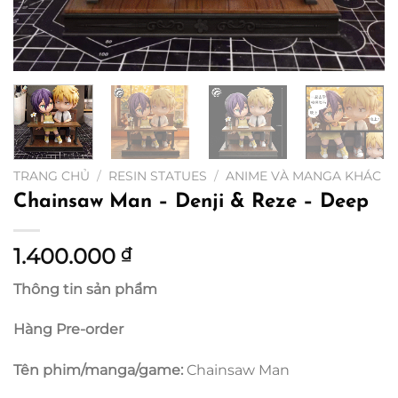
TRANG CHỦ
/
RESIN STATUES
/
ANIME VÀ MANGA KHÁC
Chainsaw Man – Denji & Reze – Deep
1.400.000
₫
Thông tin sản phẩm
Hàng Pre-order
Tên phim/manga/game:
Chainsaw Man