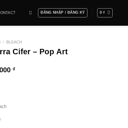
ĐĂNG NHẬP / ĐĂNG KÝ
0
₫
CONTACT
S
/
BLEACH
rra Cifer – Pop Art
Khoảng
.000
₫
giá:
từ
400.000 ₫
đến
12.500.000 ₫
ach
r