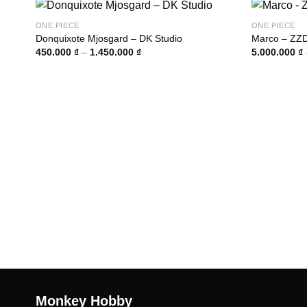
ONE PIECE
ONE PIECE
Donquixote Mjosgard – DK Studio
Marco – ZZ
Khoảng
450.000
₫
–
1.450.000
₫
5.000.000
₫
giá:
từ
450.000 ₫
đến
1.450.000 ₫
Monkey Hobby