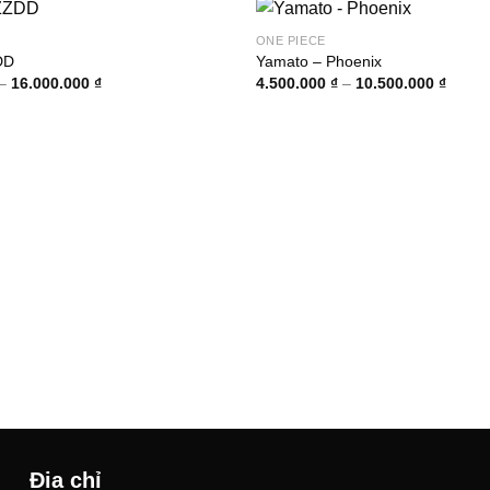
ONE PIECE
DD
Yamato – Phoenix
Khoảng
Khoản
–
16.000.000
₫
4.500.000
₫
–
10.500.000
₫
giá:
giá:
từ
từ
5.000.000 ₫
4.500.
đến
đến
16.000.000 ₫
10.50
Địa chỉ