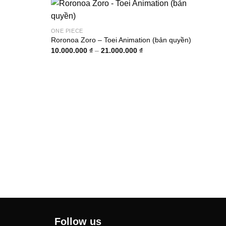
ONE PIECE
g
Roronoa Zoro – Toei Animation (bản quyền)
Khoảng
10.000.000
₫
–
21.000.000
₫
giá:
000 ₫
từ
10.000.000 ₫
0.000 ₫
đến
21.000.000 ₫
ONE 
Dofl
3.35
Follow us