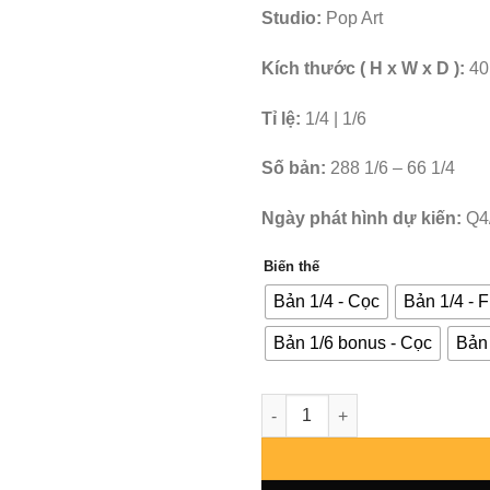
Studio:
Pop Art
Kích thước ( H x W x D ):
40
Tỉ lệ:
1/4 | 1/6
Số bản:
288 1/6 – 66 1/4
Ngày phát hình dự kiến:
Q4
Biến thế
Bản 1/4 - Cọc
Bản 1/4 - F
Bản 1/6 bonus - Cọc
Bản 
Bleach - Ulquiorra Cifer - Pop 