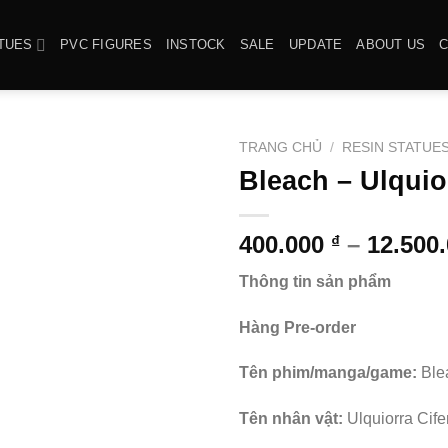
TUES
PVC FIGURES
INSTOCK
SALE
UPDATE
ABOUT US
TRANG CHỦ
/
RESIN STATUE
Bleach – Ulquio
400.000
–
12.500
₫
Thông tin sản phẩm
Hàng Pre-order
Tên phim/manga/game:
Ble
Tên nhân vật:
Ulquiorra Cife