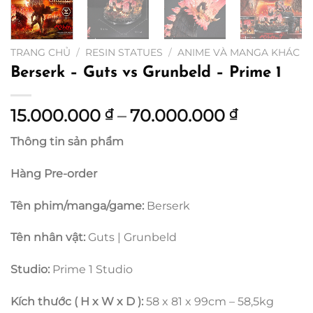
TRANG CHỦ
/
RESIN STATUES
/
ANIME VÀ MANGA KHÁC
Berserk – Guts vs Grunbeld – Prime 1
Khoảng
15.000.000
–
70.000.000
₫
₫
giá:
Thông tin sản phẩm
từ
15.000.0
Hàng Pre-order
đến
70.000.0
Tên phim/manga/game:
Berserk
Tên nhân vật:
Guts | Grunbeld
Studio:
Prime 1 Studio
Kích thước ( H x W x D ):
58 x 81 x 99cm – 58,5kg