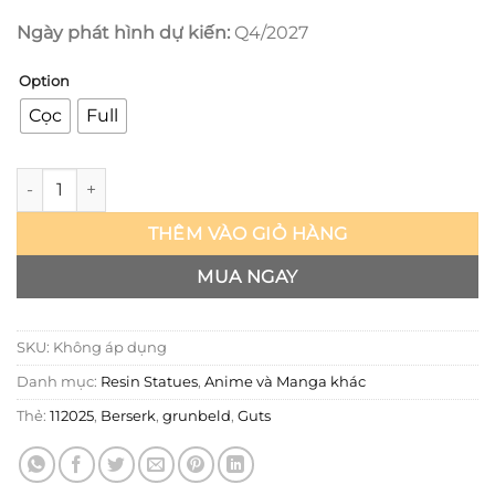
Ngày phát hình dự kiến:
Q4/2027
Option
Cọc
Full
Berserk - Guts vs Grunbeld - Prime 1 số lượng
THÊM VÀO GIỎ HÀNG
MUA NGAY
SKU:
Không áp dụng
Danh mục:
Resin Statues
,
Anime và Manga khác
Thẻ:
112025
,
Berserk
,
grunbeld
,
Guts