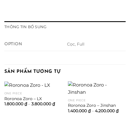
THÔNG TIN BỔ SUNG
OPTION
Cọc, Full
SẢN PHẨM TƯƠNG TỰ
ONE PIECE
Roronoa Zoro – LX
ONE PIECE
Khoảng
1.800.000
₫
–
3.800.000
₫
Roronoa Zoro – Jinshan
giá:
Khoả
1.400.000
₫
–
4.200.000
₫
từ
giá:
1.800.000 ₫
từ
đến
1.400
3.800.000 ₫
đến
4.200