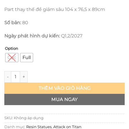
Part thay thế để giảm sâu 104 x 76,5 x 89cm
Số bản:
80
Ngày phát hình dự kiến:
Q1,2/2027
Option
Cọc
Full
Attack on Titan - Beast Titan - Hertz số lượng
THÊM VÀO GIỎ HÀNG
MUA NGAY
SKU:
Không áp dụng
Danh mục:
Resin Statues
,
Attack on Titan