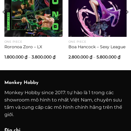
ONE PIECE
ONE PIECE
Roronoa Zoro – LX
Boa Hancock – Sexy League
ng
Khoảng
Khoả
1.800.000
₫
–
3.800.000
₫
2.800.000
₫
–
5.800.000
₫
giá:
giá:
từ
từ
00 ₫
1.800.000 ₫
2.800
đến
đến
000 ₫
3.800.000 ₫
5.800
Monkey Hobby
Monkey Hobby since 2017: tự hào là 1 trong các
showroom mô hình to nhất Việt Nam, chuyên sưu
tầm và cung cấp các mô hình chính hãng trên thế
giới.
Địa chỉ