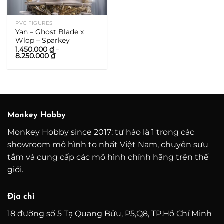
PVC FIGURES
Yan – Ghost Blade x
Wlop – Sparkey
1.450.000
₫
–
Khoảng
8.250.000
₫
giá:
từ
1.450.000 ₫
đến
8.250.000 ₫
Monkey Hobby
Monkey Hobby since 2017: tự hào là 1 trong các
showroom mô hình to nhất Việt Nam, chuyên sưu
tầm và cung cấp các mô hình chính hãng trên thế
giới.
Địa chỉ
18 đường số 5 Tạ Quang Bửu, P5,Q8, TP.Hồ Chí Minh