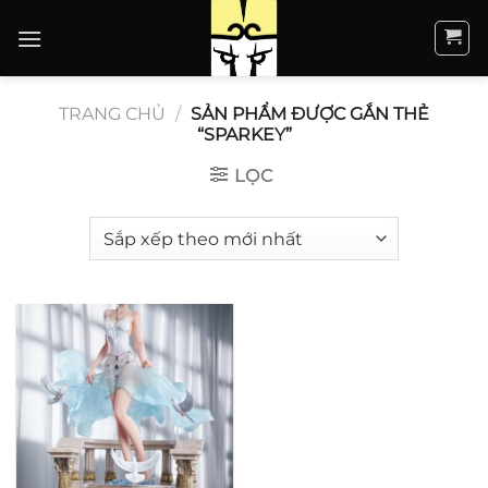
Bỏ
qua
nội
dung
TRANG CHỦ
/
SẢN PHẨM ĐƯỢC GẮN THẺ
“SPARKEY”
LỌC