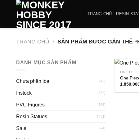
Bỏ
qua
TRANG CHỦ
RESIN STA
nội
dung
TRANG CHỦ
/
SẢN PHẨM ĐƯỢC GẮN THẺ “
DANH MỤC SẢN PHẨM
ONE PIEC
One Piece
Chưa phân loại
(42)
1.850.00
Instock
(252)
PVC Figures
(396)
Resin Statues
(7431)
Sale
(24)