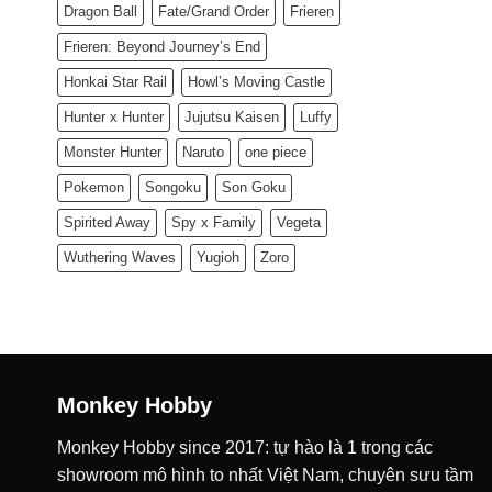
Dragon Ball
Fate/Grand Order
Frieren
Frieren: Beyond Journey’s End
Honkai Star Rail
Howl’s Moving Castle
Hunter x Hunter
Jujutsu Kaisen
Luffy
Monster Hunter
Naruto
one piece
Pokemon
Songoku
Son Goku
Spirited Away
Spy x Family
Vegeta
Wuthering Waves
Yugioh
Zoro
Monkey Hobby
Monkey Hobby since 2017: tự hào là 1 trong các
showroom mô hình to nhất Việt Nam, chuyên sưu tầm