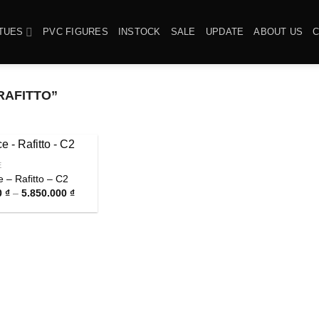
TUES
PVC FIGURES
INSTOCK
SALE
UPDATE
ABOUT US
RAFITTO”
E
 – Rafitto – C2
Khoảng
0
₫
–
5.850.000
₫
giá:
từ
1.850.000 ₫
đến
5.850.000 ₫