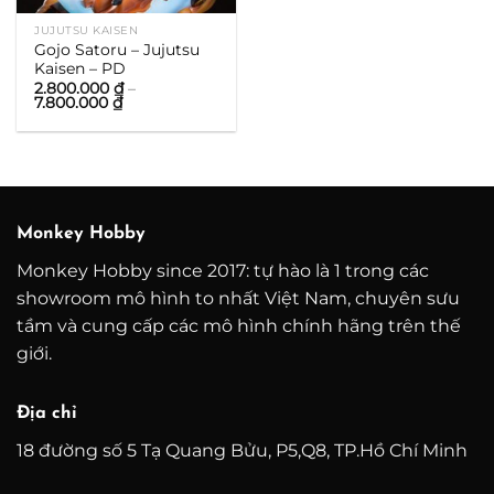
JUJUTSU KAISEN
Gojo Satoru – Jujutsu
Kaisen – PD
2.800.000
₫
–
Khoảng
7.800.000
₫
giá:
từ
2.800.000 ₫
đến
7.800.000 ₫
Monkey Hobby
Monkey Hobby since 2017: tự hào là 1 trong các
showroom mô hình to nhất Việt Nam, chuyên sưu
tầm và cung cấp các mô hình chính hãng trên thế
giới.
Địa chỉ
18 đường số 5 Tạ Quang Bửu, P5,Q8, TP.Hồ Chí Minh