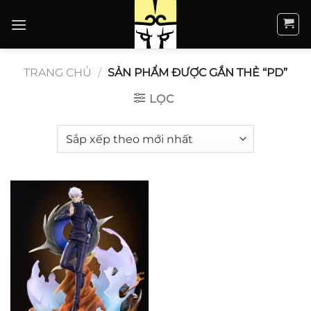
Bỏ
qua
nội
dung
TRANG CHỦ
/
SẢN PHẨM ĐƯỢC GẮN THẺ “PD”
LỌC