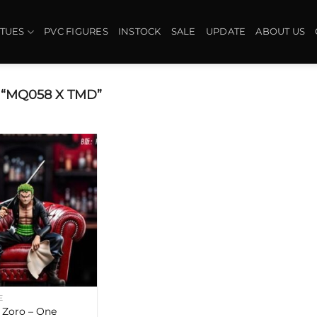
ATUES
PVC FIGURES
INSTOCK
SALE
UPDATE
ABOUT US
“MQ058 X TMD”
E
 Zoro – One