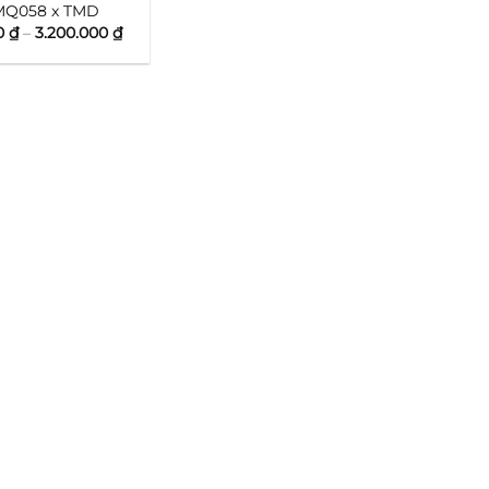
 MQ058 x TMD
Khoảng
0
₫
–
3.200.000
₫
giá:
từ
1.400.000 ₫
đến
3.200.000 ₫