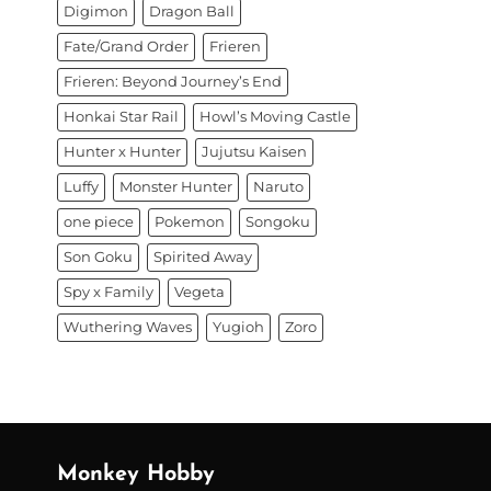
Digimon
Dragon Ball
Fate/Grand Order
Frieren
Frieren: Beyond Journey’s End
Honkai Star Rail
Howl’s Moving Castle
Hunter x Hunter
Jujutsu Kaisen
Luffy
Monster Hunter
Naruto
one piece
Pokemon
Songoku
Son Goku
Spirited Away
Spy x Family
Vegeta
Wuthering Waves
Yugioh
Zoro
Monkey Hobby