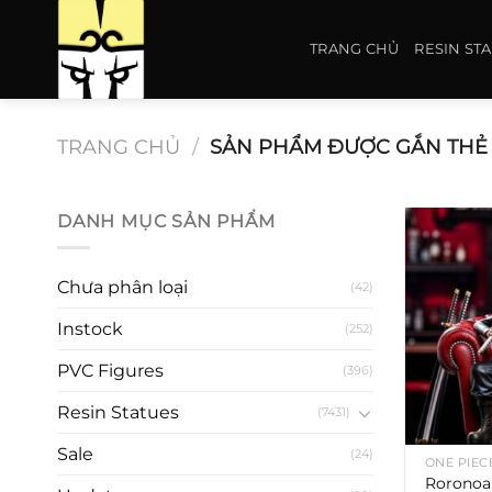
Bỏ
qua
TRANG CHỦ
RESIN ST
nội
dung
TRANG CHỦ
/
SẢN PHẨM ĐƯỢC GẮN THẺ 
DANH MỤC SẢN PHẨM
Chưa phân loại
(42)
Instock
(252)
PVC Figures
(396)
Resin Statues
(7431)
Sale
(24)
ONE PIEC
Roronoa