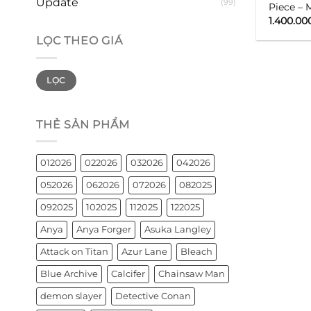
Update
(99)
Piece –
1.400.00
LỌC THEO GIÁ
Giá
Giá
LỌC
tối
tối
thiểu
đa
THẺ SẢN PHẨM
012026
022026
032026
042026
052026
062026
072026
082025
092025
102025
112025
122025
Anya
Anya Forger
Asuka Langley
Attack on Titan
Azur Lane
Bleach
Blue Archive
Calcifer
Chainsaw Man
demon slayer
Detective Conan