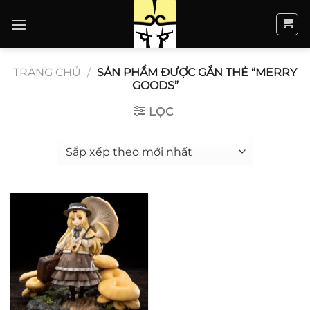
Bỏ
qua
nội
dung
TRANG CHỦ
/
SẢN PHẨM ĐƯỢC GẮN THẺ “MERRY
GOODS”
LỌC