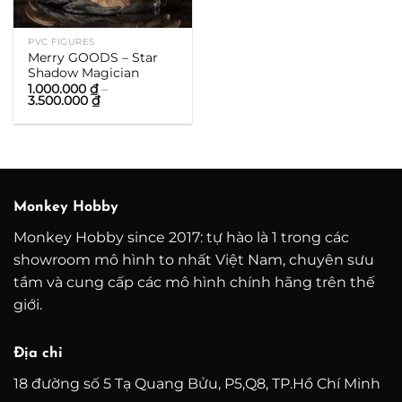
PVC FIGURES
Merry GOODS – Star
Shadow Magician
1.000.000
₫
–
Khoảng
3.500.000
₫
giá:
từ
1.000.000 ₫
đến
3.500.000 ₫
Monkey Hobby
Monkey Hobby since 2017: tự hào là 1 trong các
showroom mô hình to nhất Việt Nam, chuyên sưu
tầm và cung cấp các mô hình chính hãng trên thế
giới.
Địa chỉ
18 đường số 5 Tạ Quang Bửu, P5,Q8, TP.Hồ Chí Minh