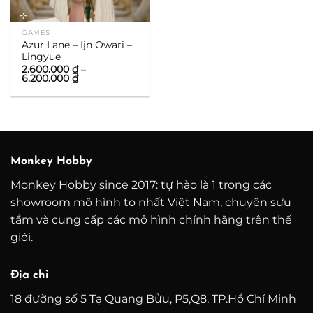
GAMES
Azur Lane – Ijn Owari –
Lingyue
2.600.000
₫
–
Khoảng
6.200.000
₫
giá:
từ
2.600.000 ₫
đến
6.200.000 ₫
Monkey Hobby
Monkey Hobby since 2017: tự hào là 1 trong các
showroom mô hình to nhất Việt Nam, chuyên sưu
tầm và cung cấp các mô hình chính hãng trên thế
giới.
Địa chỉ
18 đường số 5 Tạ Quang Bửu, P5,Q8, TP.Hồ Chí Minh