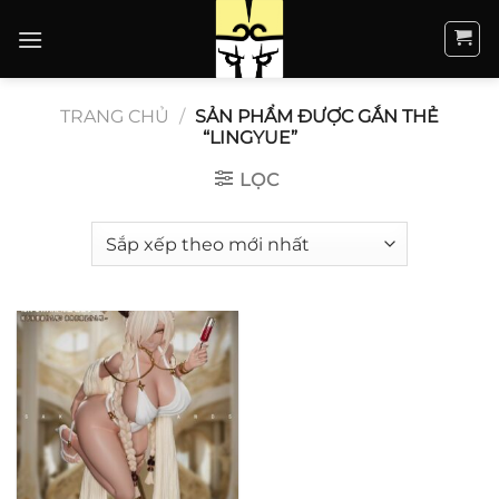
Bỏ
qua
nội
dung
TRANG CHỦ
/
SẢN PHẨM ĐƯỢC GẮN THẺ
“LINGYUE”
LỌC