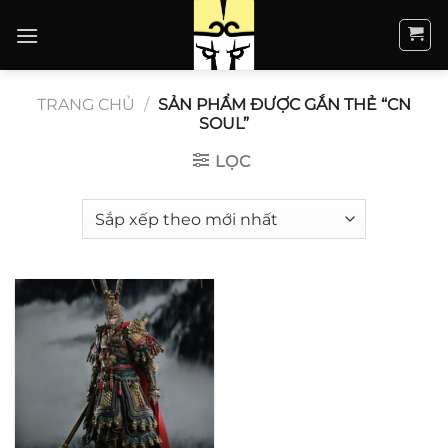
Bỏ
qua
nội
dung
TRANG CHỦ
/
SẢN PHẨM ĐƯỢC GẮN THẺ “CN
SOUL”
LỌC