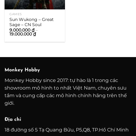
GAMES
Sun Wukong – Great
Sage – CN Soul
9.000.000
₫
–
Khoảng
19.000.000
₫
giá:
từ
9.000.000 ₫
đến
19.000.000 ₫
Monkey Hobby
Monkey Hobby since 2017: tự hào là 1 trong các
showroom mô hình to nhất Việt Nam, chuyên sưu
tầm và cung cấp các mô hình chính hãng trên thế
giới.
Địa chỉ
18 đường số 5 Tạ Quang Bửu, P5,Q8, TP.Hồ Chí Minh