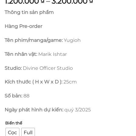
Khoảng
1.200.000
–
3.200.000
₫
₫
giá:
Thông tin sản phẩm
từ
1.200.000 ₫
Hàng Pre-order
đến
3.200.000 ₫
Tên phim/manga/game:
Yugioh
Tên nhân vật:
Marik Ishtar
Studio:
Divine Officer Studio
Kích thước ( H x W x D ):
25cm
Số bản:
88
Ngày phát hình dự kiến:
quý 3/2025
Biến thế
Cọc
Full