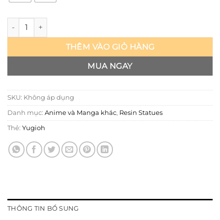
Yugioh! - Marik - Divine Officer số lượng
THÊM VÀO GIỎ HÀNG
MUA NGAY
SKU:
Không áp dụng
Danh mục:
Anime và Manga khác
,
Resin Statues
Thẻ:
Yugioh
THÔNG TIN BỔ SUNG