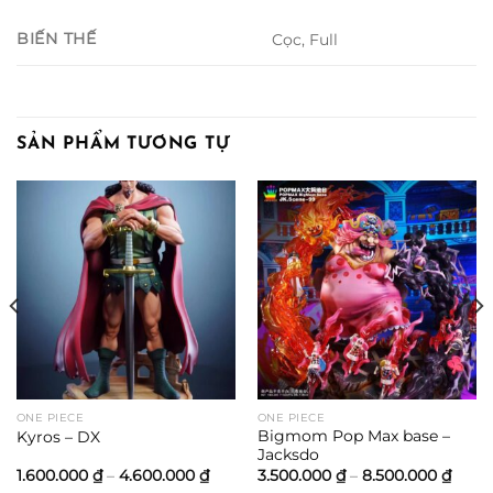
BIẾN THẾ
Cọc, Full
SẢN PHẨM TƯƠNG TỰ
oảng
:
500.000 ₫
n
.500.000 ₫
ONE PIECE
ONE PIECE
Bigmom Pop Max base –
Kyros – DX
Jacksdo
Khoảng
Khoả
1.600.000
₫
–
4.600.000
₫
3.500.000
₫
–
8.500.000
₫
giá:
giá: