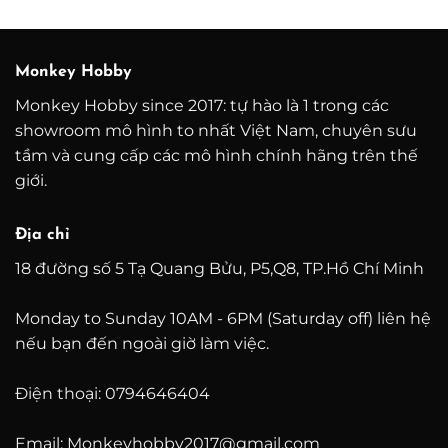
từ
từ
1.600.000 ₫
3.500
đến
đến
4.600.000 ₫
8.500
Monkey Hobby
Monkey Hobby since 2017: tự hào là 1 trong các
showroom mô hình to nhất Việt Nam, chuyên sưu
tầm và cung cấp các mô hình chính hãng trên thế
giới.
Địa chỉ
18 đường số 5 Tạ Quang Bửu, P5,Q8, TP.Hồ Chí Minh
Monday to Sunday 10AM - 6PM (Saturday off) liên hệ
nếu bạn đến ngoài giờ làm việc.
Điện thoại: 0794646404
Email: Monkeyhobby2017@gmail.com