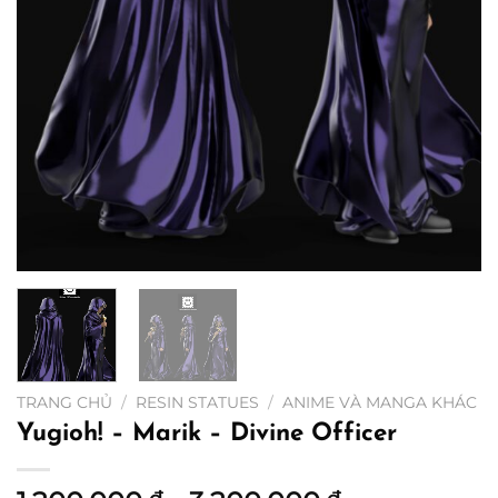
TRANG CHỦ
/
RESIN STATUES
/
ANIME VÀ MANGA KHÁC
Yugioh! – Marik – Divine Officer