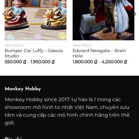
ảng
0.000 ₫
0.000 ₫
ONE PIECE
ONE PIECE
Bumper Car Luffy – Sakura
Edward Newgate – Brain
Studio
Hole
Khoảng
Khoả
550.000
₫
–
1.950.000
₫
1.800.000
₫
–
4.200.000
₫
giá:
giá:
từ
từ
550.000 ₫
1.800
đến
đến
1.950.000 ₫
4.200
Monkey Hobby
Monkey Hobby since 2017: tự hào là 1 trong các
showroom mô hình to nhất Việt Nam, chuyên sưu
tầm và cung cấp các mô hình chính hãng trên thế
giới.