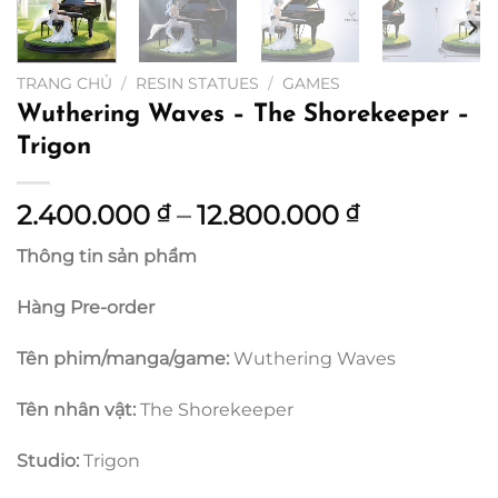
TRANG CHỦ
/
RESIN STATUES
/
GAMES
Wuthering Waves – The Shorekeeper –
Trigon
Khoảng
2.400.000
–
12.800.000
₫
₫
giá:
Thông tin sản phẩm
từ
2.400.000
Hàng Pre-order
đến
12.800.000
Tên phim/manga/game:
Wuthering Waves
Tên nhân vật:
The Shorekeeper
Studio:
Trigon