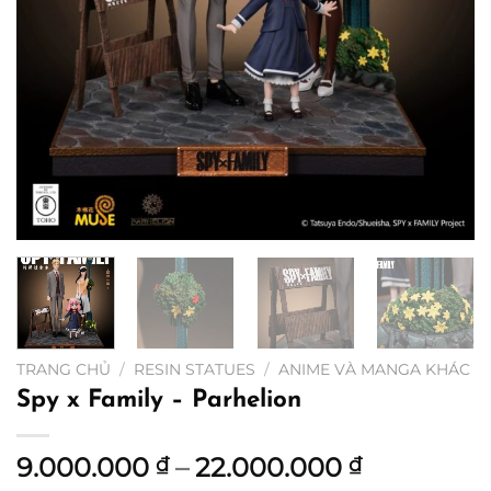
TRANG CHỦ
/
RESIN STATUES
/
ANIME VÀ MANGA KHÁC
Spy x Family – Parhelion
Khoảng
9.000.000
–
22.000.000
₫
₫