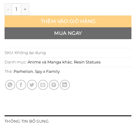
Spy x Family - Parhelion số lượng
THÊM VÀO GIỎ HÀNG
MUA NGAY
SKU:
Không áp dụng
Danh mục:
Anime và Manga khác
,
Resin Statues
Thẻ:
Parhelion
,
Spy x Family
THÔNG TIN BỔ SUNG