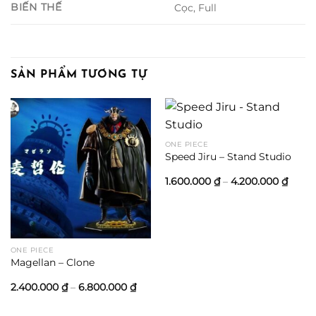
BIẾN THẾ
Cọc, Full
SẢN PHẨM TƯƠNG TỰ
ONE PIECE
Speed Jiru – Stand Studio
Khoả
1.600.000
₫
–
4.200.000
₫
giá:
từ
1.600
đến
4.200
ONE PIECE
Magellan – Clone
Khoảng
2.400.000
₫
–
6.800.000
₫
giá:
từ
2.400.000 ₫