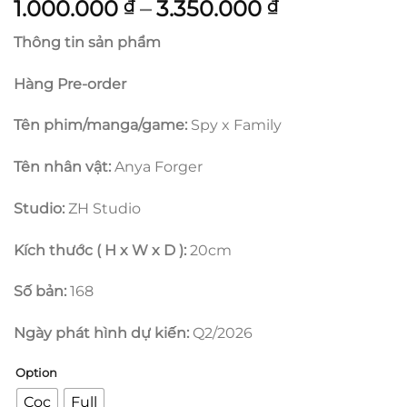
Khoảng
1.000.000
–
3.350.000
₫
₫
giá:
Thông tin sản phẩm
từ
1.000.000 ₫
Hàng Pre-order
đến
3.350.000 ₫
Tên phim/manga/game:
Spy x Family
Tên nhân vật:
Anya Forger
Studio:
ZH Studio
Kích thước ( H x W x D ):
20cm
Số bản:
168
Ngày phát hình dự kiến:
Q2/2026
Option
Cọc
Full