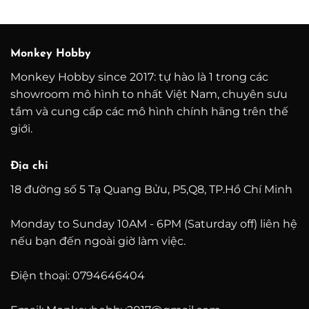
giá:
giá:
từ
từ
9.500.000 ₫
5.00
đến
đến
26.500.000 ₫
16.0
Monkey Hobby
Monkey Hobby since 2017: tự hào là 1 trong các
showroom mô hình to nhất Việt Nam, chuyên sưu
tầm và cung cấp các mô hình chính hãng trên thế
giới.
Địa chỉ
18 đường số 5 Tạ Quang Bửu, P5,Q8, TP.Hồ Chí Minh
Monday to Sunday 10AM - 6PM (Saturday off) liên hệ
nếu bạn đến ngoài giờ làm việc.
Điện thoại: 0794646404