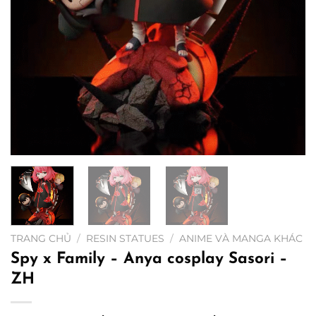
TRANG CHỦ
/
RESIN STATUES
/
ANIME VÀ MANGA KHÁC
Spy x Family – Anya cosplay Sasori –
ZH