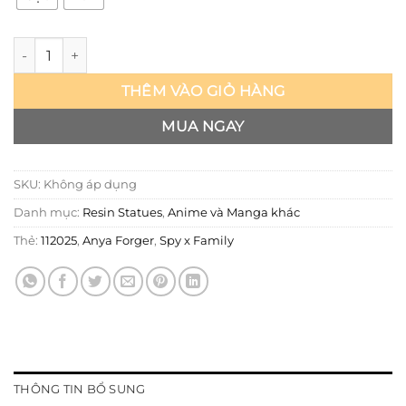
Spy x Family - Anya cosplay Sasori - ZH số lượng
THÊM VÀO GIỎ HÀNG
MUA NGAY
SKU:
Không áp dụng
Danh mục:
Resin Statues
,
Anime và Manga khác
Thẻ:
112025
,
Anya Forger
,
Spy x Family
THÔNG TIN BỔ SUNG