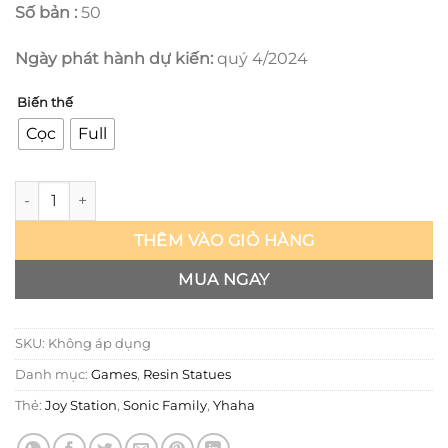
Số bản :
50
Ngày phát hành dự kiến:
quý 4/2024
Biến thế
Cọc
Full
Sonic Family - Joy Station x Yhaha số lượng
THÊM VÀO GIỎ HÀNG
MUA NGAY
SKU:
Không áp dụng
Danh mục:
Games
,
Resin Statues
Thẻ:
Joy Station
,
Sonic Family
,
Yhaha