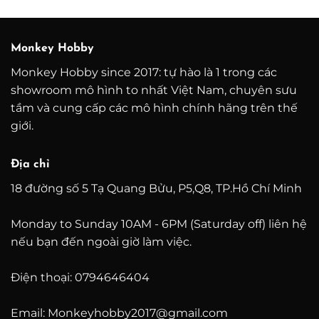
từ
đến
500.000
4.600.000 ₫
đến
1.500.0
Monkey Hobby
Monkey Hobby since 2017: tự hào là 1 trong các
showroom mô hình to nhất Việt Nam, chuyên sưu
tầm và cung cấp các mô hình chính hãng trên thế
giới.
Địa chỉ
18 đường số 5 Tạ Quang Bửu, P5,Q8, TP.Hồ Chí Minh
Monday to Sunday 10AM - 6PM (Saturday off) liên hệ
nếu bạn đến ngoài giờ làm việc.
Điện thoại: 0794646404
Email: Monkeyhobby2017@gmail.com