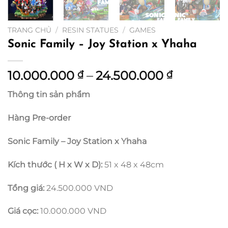
TRANG CHỦ
/
RESIN STATUES
/
GAMES
Sonic Family – Joy Station x Yhaha
Khoảng
10.000.000
–
24.500.000
₫
₫
giá:
Thông tin sản phẩm
từ
10.000.0
Hàng Pre-order
đến
24.500.0
Sonic Family – Joy Station x Yhaha
Kích thước ( H x W x D):
51 x 48 x 48cm
Tổng giá:
24.500.000 VND
Giá cọc:
10.000.000 VND