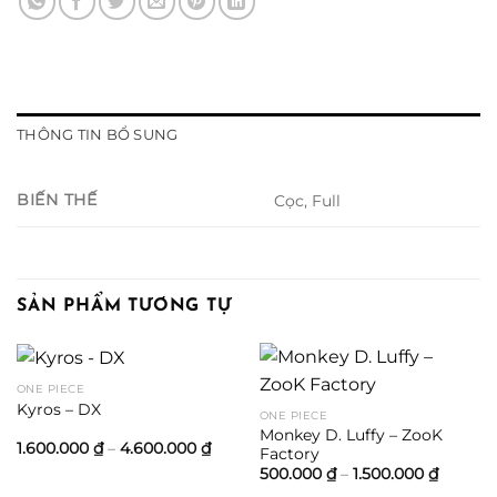
THÔNG TIN BỔ SUNG
BIẾN THẾ
Cọc, Full
SẢN PHẨM TƯƠNG TỰ
ONE PIECE
Kyros – DX
ONE PIECE
Monkey D. Luffy – ZooK
Khoảng
1.600.000
₫
–
4.600.000
₫
Factory
giá:
Khoản
500.000
₫
–
1.500.000
₫
từ
giá:
1.600.000 ₫