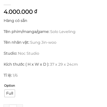
4.000.000
₫
Hàng có sẵn
Tên phim/manga/game:
Solo Leveling
Tên nhân vật:
Sung Jin-woo
Studio:
Noc Studio
Kích thước ( H x W x D ):
37 x 29 x 24cm
Tỉ lệ:
1/6
Option
Full
Solo Leveling - Sung Jin-woo - Noc số lượng