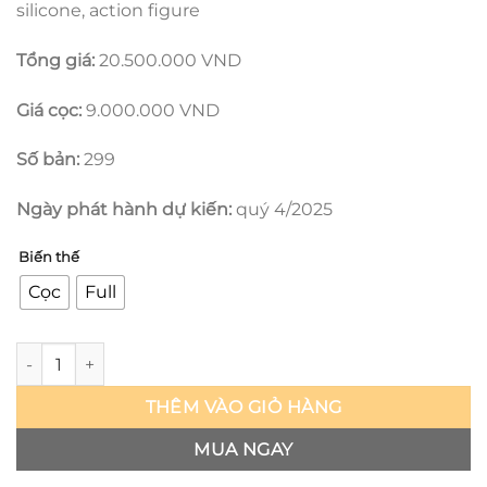
silicone, action figure
Tổng giá:
20.500.000 VND
Giá cọc:
9.000.000 VND
Số bản:
299
Ngày phát hành dự kiến:
quý 4/2025
Biến thế
Cọc
Full
Resident Evil - Ada Wong - FG số lượng
THÊM VÀO GIỎ HÀNG
MUA NGAY