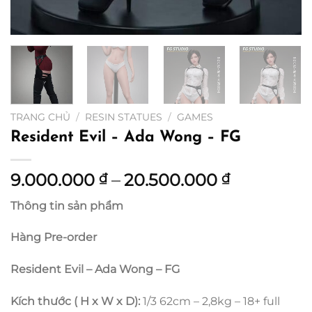
TRANG CHỦ
/
RESIN STATUES
/
GAMES
Resident Evil – Ada Wong – FG
Khoảng
9.000.000
–
20.500.000
₫
₫
giá:
Thông tin sản phẩm
từ
9.000.000
Hàng Pre-order
đến
20.500.00
Resident Evil – Ada Wong – FG
Kích thước ( H x W x D):
1/3 62cm – 2,8kg – 18+ full