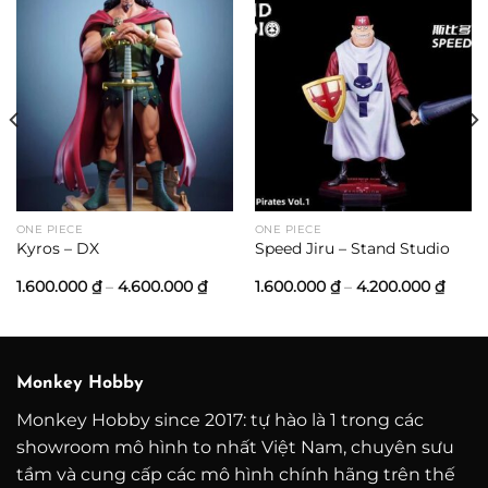
ng
00 ₫
000 ₫
ONE PIECE
ONE PIECE
Kyros – DX
Speed Jiru – Stand Studio
Khoảng
Khoả
1.600.000
₫
–
4.600.000
₫
1.600.000
₫
–
4.200.000
₫
giá:
giá:
từ
từ
1.600.000 ₫
1.600
đến
đến
4.600.000 ₫
4.200
Monkey Hobby
Monkey Hobby since 2017: tự hào là 1 trong các
showroom mô hình to nhất Việt Nam, chuyên sưu
tầm và cung cấp các mô hình chính hãng trên thế