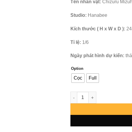
Tên nhân vật:
Chizuru Mizu
Studio:
Hanabee
Kích thước ( H x W x D ):
24
Tỉ lệ:
1/6
Ngày phát hình dự kiến:
th
Option
Cọc
Full
Rent A Girlfriend - Chizuru Mi