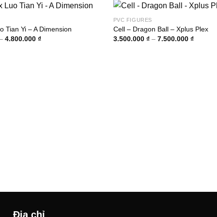
PVC FIGURES
o Tian Yi – A Dimension
Cell – Dragon Ball – Xplus Plex
Khoảng
Khoảng
–
4.800.000
₫
3.500.000
₫
–
7.500.000
₫
giá:
giá:
từ
từ
1.400.000 ₫
3.500.0
đến
đến
4.800.000 ₫
7.500.0
Địa chỉ