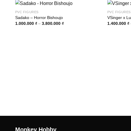
PVC FIGURES
PVC FIGURES
Sadako – Horror Bishoujo
VSinger x Lu
Khoảng
1.000.000
₫
–
3.800.000
₫
1.400.000
₫
giá:
từ
1.000.000 ₫
đến
3.800.000 ₫
Monkey Hobby