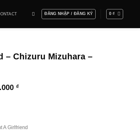
ĐĂNG NHẬP / ĐĂNG KÝ
0
₫
CONTACT
nd – Chizuru Mizuhara –
Khoảng
0.000
₫
giá:
từ
1.000.000 ₫
đến
3.300.000 ₫
t A Girlfriend