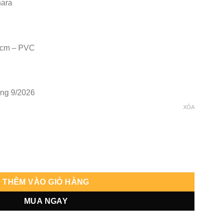
hara
cm – PVC
áng 9/2026
XÓA
zuhara - Hanabee số lượng
THÊM VÀO GIỎ HÀNG
MUA NGAY