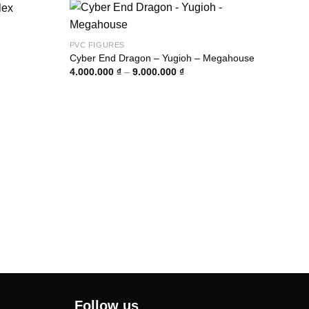
PVC FIGURES
Cyber End Dragon – Yugioh – Megahouse
Khoảng
4.000.000
₫
–
9.000.000
₫
giá:
00 ₫
từ
4.000.000 ₫
00 ₫
đến
9.000.000 ₫
PVC 
Shin
950.
Follow us