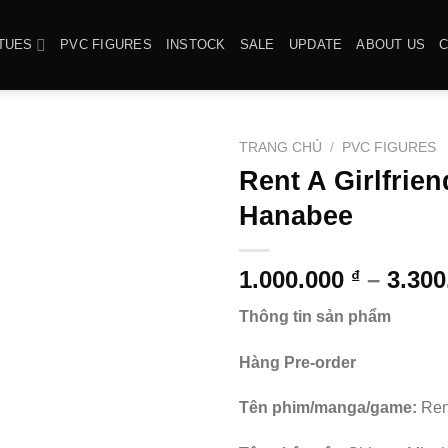
TUES
PVC FIGURES
INSTOCK
SALE
UPDATE
ABOUT US
TRANG CHỦ
/
PVC FIGURES
Rent A Girlfrie
Hanabee
1.000.000
–
3.30
₫
Thông tin sản phẩm
Hàng Pre-order
Tên phim/manga/game:
Ren