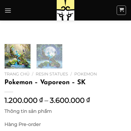
Bỏ
qua
nội
dung
TRANG CHỦ
/
RESIN STATUES
/
POKEMON
Pokemon – Vaporeon – SK
Khoảng
1.200.000
–
3.600.000
₫
₫
giá:
Thông tin sản phẩm
từ
1.200.000 ₫
Hàng Pre-order
đến