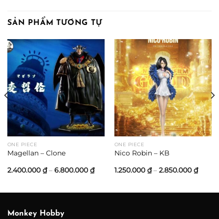
SẢN PHẨM TƯƠNG TỰ
ONE PIECE
ONE PIECE
Magellan – Clone
Nico Robin – KB
ng
Khoảng
Khoả
2.400.000
₫
–
6.800.000
₫
1.250.000
₫
–
2.850.000
₫
giá:
giá:
từ
từ
00 ₫
2.400.000 ₫
1.250.
đến
đến
000 ₫
6.800.000 ₫
2.850.
Monkey Hobby