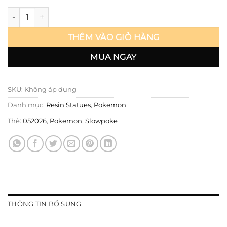
Pokemon - Slowpoke - Moon Shadow số lượng
THÊM VÀO GIỎ HÀNG
MUA NGAY
SKU:
Không áp dụng
Danh mục:
Resin Statues
,
Pokemon
Thẻ:
052026
,
Pokemon
,
Slowpoke
THÔNG TIN BỔ SUNG