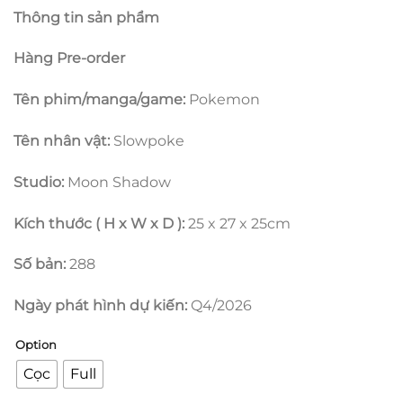
giá:
Thông tin sản phẩm
từ
1.850.000 ₫
Hàng Pre-order
đến
6.850.000 ₫
Tên phim/manga/game:
Pokemon
Tên nhân vật:
Slowpoke
Studio:
Moon Shadow
Kích thước ( H x W x D ):
25 x 27 x 25cm
Số bản:
288
Ngày phát hình dự kiến:
Q4/2026
Option
Cọc
Full