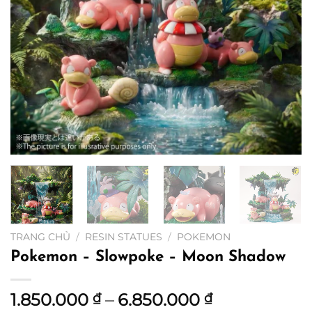
TRANG CHỦ
/
RESIN STATUES
/
POKEMON
Pokemon – Slowpoke – Moon Shadow
Khoảng
1.850.000
–
6.850.000
₫
₫