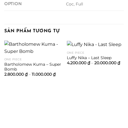
OPTION
Cọc, Full
SẢN PHẨM TƯƠNG TỰ
ONE PIECE
Luffy Nika – Last Sleep
ONE PIECE
Kho
4.200.000
₫
–
20.000.000
₫
Bartholomew Kuma – Super
giá:
Bomb
từ
4.2
Khoảng
2.800.000
₫
–
11.000.000
₫
đến
giá:
20.
từ
2.800.000 ₫
đến
11.000.000 ₫