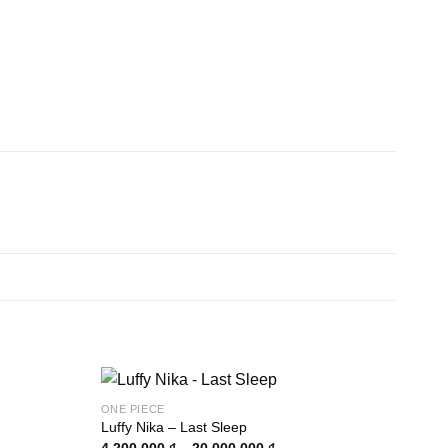
ONE PIECE
Luffy Nika – Last Sleep
Khoảng
4.200.000
₫
–
20.000.000
₫