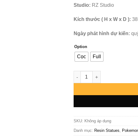
Studio:
RZ Studio
Kích thước ( H x W x D ):
38
Ngày phát hình dự kiến:
qu
Option
Cọc
Full
Pokemon - Rayquaza - RZ stud
SKU:
Không áp dụng
Danh mục:
Resin Statues
,
Pokemo