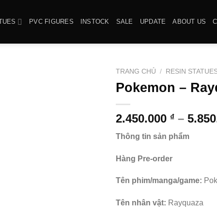
TUES
PVC FIGURES
INSTOCK
SALE
UPDATE
ABOUT US
TRANG CHỦ
/
RESIN STATUE
Pokemon – Rayq
2.450.000
–
5.85
₫
Thông tin sản phẩm
Hàng Pre-order
Tên phim/manga/game:
Po
Tên nhân vật:
Rayquaza