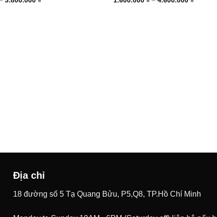
giá:
giá:
từ
từ
1.400.000 ₫
1.600.0
đến
đến
3.800.000 ₫
4.600.0
Địa chỉ
18 đường số 5 Tạ Quang Bửu, P5,Q8, TP.Hồ Chí Minh