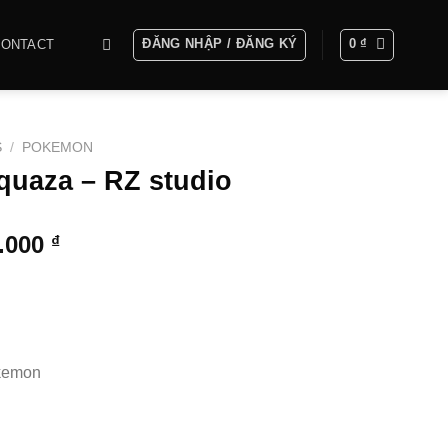
ĐĂNG NHẬP / ĐĂNG KÝ
0
₫
CONTACT
S
/
POKEMON
uaza – RZ studio
Khoảng
0.000
₫
giá:
từ
2.450.000 ₫
đến
5.850.000 ₫
kemon