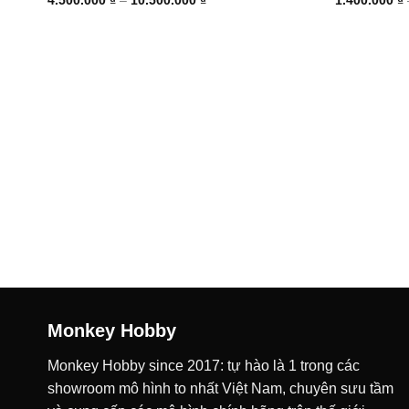
giá:
từ
4.500.000 ₫
đến
10.500.000 ₫
Monkey Hobby
Monkey Hobby since 2017: tự hào là 1 trong các
showroom mô hình to nhất Việt Nam, chuyên sưu tầm