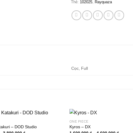
Thẻ:
102025
,
Rayquaza
Cọc, Full
ONE PIECE
takuri – DOD Studio
Kyros – DX
Khoảng
Khoảng
–
3.800.000
₫
1.600.000
₫
–
4.600.000
₫