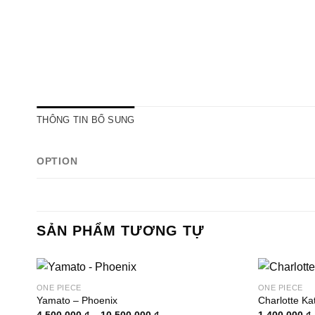
THÔNG TIN BỔ SUNG
OPTION
SẢN PHẨM TƯƠNG TỰ
ONE PIECE
ONE PIECE
Yamato – Phoenix
Charlotte Ka
Khoảng
4.500.000
₫
–
10.500.000
₫
1.400.000
₫