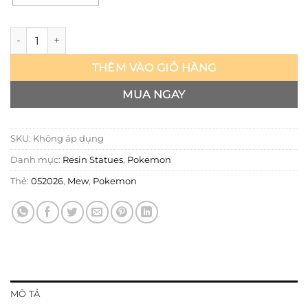
Pokemon - Mew - Pokepals số lượng
THÊM VÀO GIỎ HÀNG
MUA NGAY
SKU:
Không áp dụng
Danh mục:
Resin Statues
,
Pokemon
Thẻ:
052026
,
Mew
,
Pokemon
MÔ TẢ