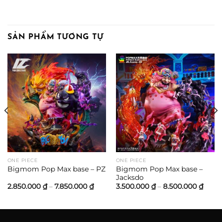
SẢN PHẨM TƯƠNG TỰ
ảng
0.000 ₫
0.000 ₫
ONE PIECE
ONE PIECE
Bigmom Pop Max base –
Bigmom Pop Max base – PZ
Jacksdo
Khoảng
Khoả
2.850.000
₫
–
7.850.000
₫
3.500.000
₫
–
8.500.000
₫
giá:
giá:
từ
từ
2.850.000 ₫
3.500
đến
đến
7.850.000 ₫
8.500