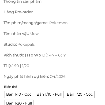
Thông tin sản phẩm
từ
300.000 ₫
Hàng Pre-order
đến
1.150.000 ₫
Tên phim/manga/game:
Pokemon
Tên nhân vật:
Mew
Studio:
Pokepals
Kích thước ( H x W x D ):
4,7 – 6cm
Tỉ lệ:
1/10 | 1/20
Ngày phát hình dự kiến:
Q4/2026
Biến thế
Bản 1/10 - Cọc
Bản 1/10 - Full
Bản 1/20 - Cọc
Bản 1/20 - Full