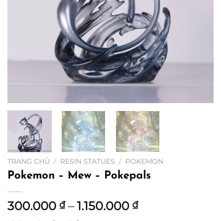
TRANG CHỦ
/
RESIN STATUES
/
POKEMON
Pokemon – Mew – Pokepals
Khoảng
300.000
–
1.150.000
₫
₫
giá: