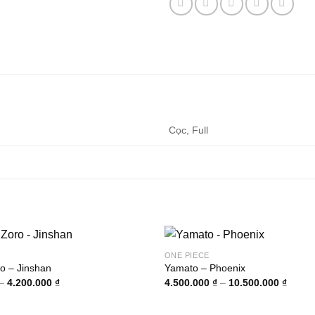
Cọc, Full
ONE PIECE
o – Jinshan
Yamato – Phoenix
Khoảng
Khoản
–
4.200.000
₫
4.500.000
₫
–
10.500.000
₫
giá:
giá:
từ
từ
1.400.000 ₫
4.500.