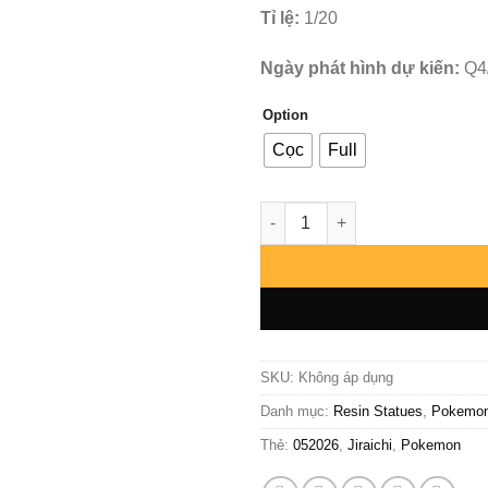
Tỉ lệ:
1/20
Ngày phát hình dự kiến:
Q4
Option
Cọc
Full
Pokemon - Jiraichi số lượng
SKU:
Không áp dụng
Danh mục:
Resin Statues
,
Pokemo
Thẻ:
052026
,
Jiraichi
,
Pokemon