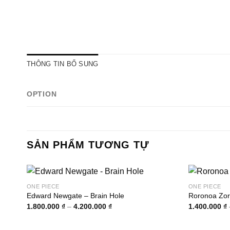
THÔNG TIN BỔ SUNG
OPTION
SẢN PHẨM TƯƠNG TỰ
ONE PIECE
ONE PIECE
Edward Newgate – Brain Hole
Roronoa Zor
Khoảng
1.800.000
₫
–
4.200.000
₫
1.400.000
₫
giá:
từ
1.800.000 ₫