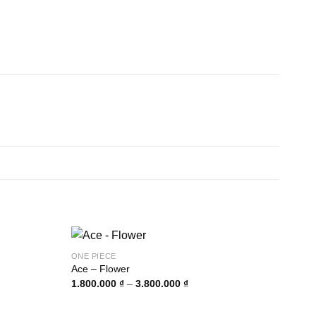
ONE PIECE
Ace – Flower
g
Khoảng
1.800.000
₫
–
3.800.000
₫
giá:
từ
000 ₫
1.800.000 ₫