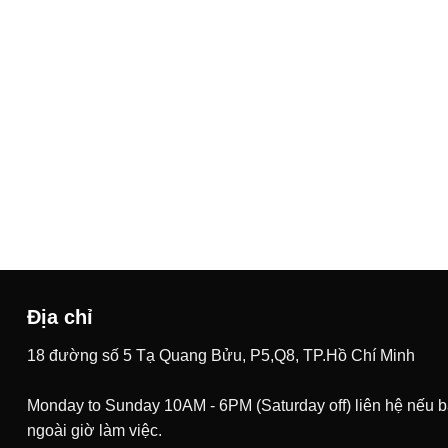
đến
đến
4.200.000 ₫
10.50
Địa chỉ
18 đường số 5 Tạ Quang Bửu, P5,Q8, TP.Hồ Chí Minh
Monday to Sunday 10AM - 6PM (Saturday off) liên hệ nếu 
ngoài giờ làm việc.