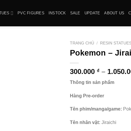
TUES
PVC FIGURES
INSTOCK
SALE
UPDATE
ABOUT US
TRANG CHỦ
/
RESIN STATUE
Pokemon – Jira
300.000
–
1.050.
₫
Thông tin sản phẩm
Hàng Pre-order
Tên phim/manga/game:
Po
Tên nhân vật:
Jiraichi