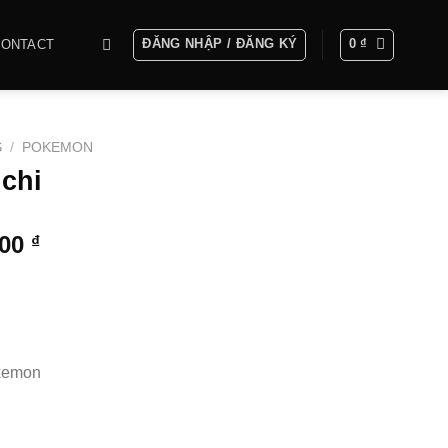
ĐĂNG NHẬP / ĐĂNG KÝ
0
₫
CONTACT
S
/
POKEMON
ichi
Khoảng
000
₫
giá:
từ
300.000 ₫
đến
1.050.000 ₫
kemon